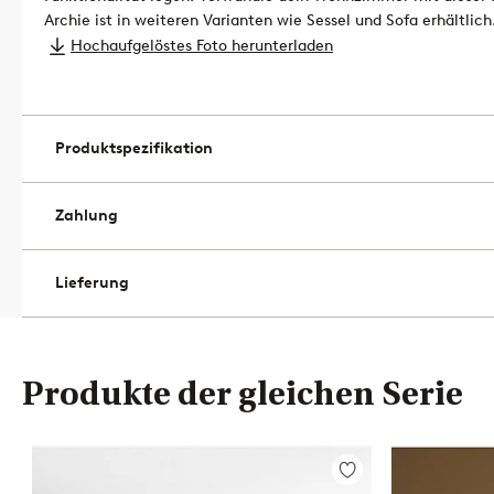
Archie ist in weiteren Varianten wie Sessel und Sofa erhältlich
Stewardship Council (FSC) zertifiziert, was bedeutet, dass es H
Hochaufgelöstes Foto herunterladen
verantwortungsvoller Forstwirtschaft stammt, die Mensch un
berücksichtigt.
Artikelnummer: 2109274-04-0
Produktspezifikation
Zahlung
Lieferung
Produkte der gleichen Serie
Zu