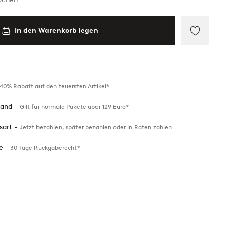
In den Warenkorb legen
Zu
Favorite
hinzufü
40% Rabatt auf den teuersten Artikel*
sand -
Gilt für normale Pakete über 129 Euro*
sart -
Jetzt bezahlen, später bezahlen oder in Raten zahlen
e -
30 Tage Rückgaberecht*