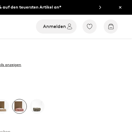
% auf den teuersten Artikel an*
Schli
Anmelden
Zu
Zum
den
Warenko
als
Favoriten
markierten
Produkten
gehen
ils anzeigen
Wochen