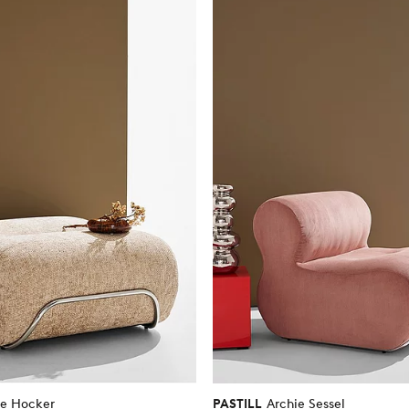
Favoriten
hinzufügen
ie Hocker
PASTILL
Archie Sessel