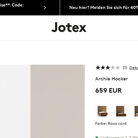
ise**. Code:
Neu hier? Melden Sie sich für 40
Jotex-
Logo
–
zur
Startseite
wechseln
1
Deta
Archie Hocker
659 EUR
Farbe: Rosa cord
Vorrätig
Lieferung in 1-2 