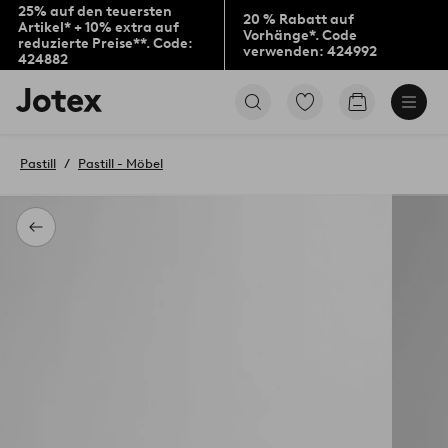
25% auf den teuersten
20 % Rabatt auf
Artikel* + 10% extra auf
Vorhänge*. Code
reduzierte Preise**. Code:
verwenden: 424992
424882
Jotex-
Zu
Zum
Logo
den
Warenkorb
–
als
zur
Favoriten
Pastill
Pastill - Möbel
Startseite
markierten
wechseln
Produkten
gehen
Zurück