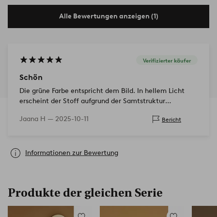
Alle Bewertungen anzeigen (1)
Verifizierter käufer
Schön
Die grüne Farbe entspricht dem Bild. In hellem Licht
erscheint der Stoff aufgrund der Samtstruktur
stellenweise heller. Wegen der Sitzgestaltung kann man
Jaana H —
2025-10-11
Bericht
nicht bequem ganz vorne auf dem Sofa sitz…
Informationen zur Bewertung
Produkte der gleichen Serie