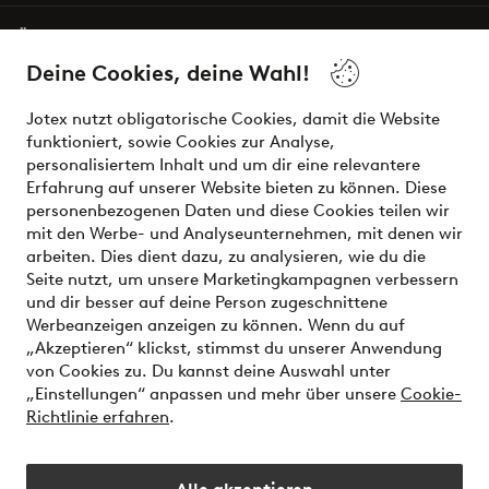
Über Jotex
Deine Cookies, deine Wahl!
Unsere Dienstleistungen
Jotex nutzt obligatorische Cookies, damit die Website
funktioniert, sowie Cookies zur Analyse,
Bedingungen
personalisiertem Inhalt und um dir eine relevantere
Erfahrung auf unserer Website bieten zu können. Diese
personenbezogenen Daten und diese Cookies teilen wir
mit den Werbe- und Analyseunternehmen, mit denen wir
Sichere Zahlungen - Jetzt bezahlen oder aufteilen
arbeiten. Dies dient dazu, zu analysieren, wie du die
Seite nutzt, um unsere Marketingkampagnen verbessern
Möchtest du mehr über
unsere
und dir besser auf deine Person zugeschnittene
Zahlungsmöglichkeiten
erfahren?
Werbeanzeigen anzeigen zu können. Wenn du auf
„Akzeptieren“ klickst, stimmst du unserer Anwendung
von Cookies zu. Du kannst deine Auswahl unter
„Einstellungen“ anpassen und mehr über unsere
Cookie-
Richtlinie erfahren
.
Österreich - Land auswählen