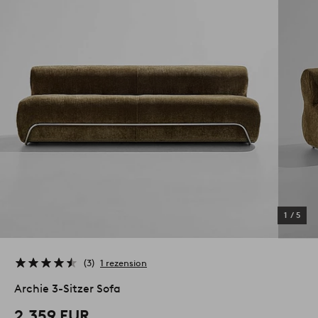
1
/
5
3
1 rezension
Archie 3-Sitzer Sofa
2,359 EUR