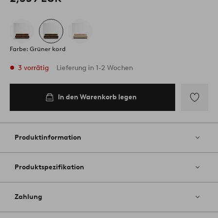
Farbe: Grüner kord
3 vorrätig
Lieferung in 1-2 Wochen
In den Warenkorb legen
In den
Warenkorb
legen
Zu
Favoriten
hinzufüg
Produktinformation
Produktspezifikation
Zahlung