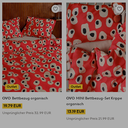
Zu
Zu
Favoriten
Favori
hinzufügen
hinzuf
Outlet
Outlet
OVO
Bettbezug organisch
OVO
MINI Bettbezug-Set Krippe
organisch
19.79 EUR
13.19 EUR
Ursprünglicher Preis
32.99 EUR
Ursprünglicher Preis
21.99 EUR