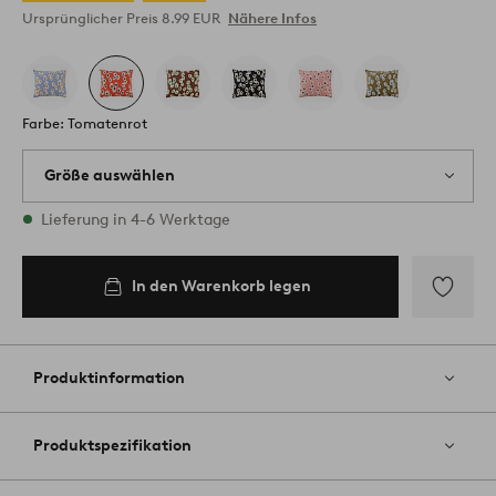
Ursprünglicher Preis
8.99 EUR
Nähere Infos
Farbe: Tomatenrot
Größe auswählen
Alle Größen vorrätig
Lieferung in 4-6 Werktage
50X70
In den Warenkorb legen
In den
Warenkorb
legen
Zu
Favoriten
hinzufüg
Produktinformation
Produktspezifikation