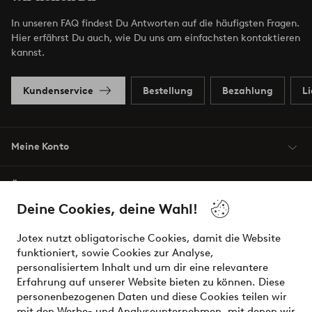
In unseren FAQ findest Du Antworten auf die häufigsten Fragen.
Hier erfährst Du auch, wie Du uns am einfachsten kontaktieren
kannst.
Kundenservice
Bestellung
Bezahlung
L
Meine Konto
Über Jotex
Deine Cookies, deine Wahl!
Unsere Dienstleistungen
Jotex nutzt obligatorische Cookies, damit die Website
funktioniert, sowie Cookies zur Analyse,
Bedingungen
personalisiertem Inhalt und um dir eine relevantere
Erfahrung auf unserer Website bieten zu können. Diese
personenbezogenen Daten und diese Cookies teilen wir
mit den Werbe- und Analyseunternehmen, mit denen wir