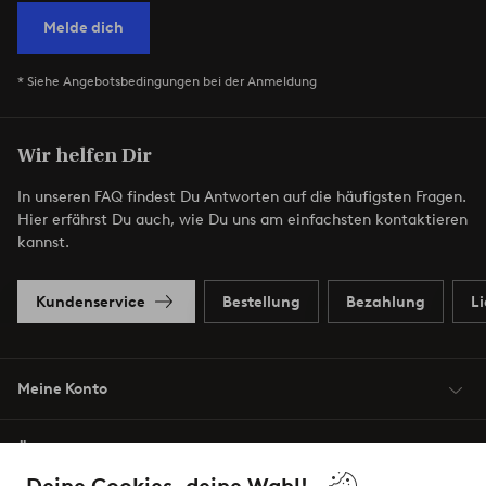
Melde dich
* Siehe Angebotsbedingungen bei der Anmeldung
Wir helfen Dir
In unseren FAQ findest Du Antworten auf die häufigsten Fragen.
Hier erfährst Du auch, wie Du uns am einfachsten kontaktieren
kannst.
Kundenservice
Bestellung
Bezahlung
L
Meine Konto
Über Jotex