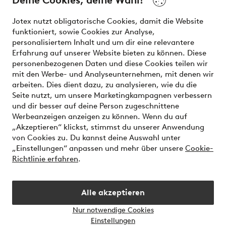
Deine Cookies, deine Wahl!
Unsere Dienstleistungen
Jotex nutzt obligatorische Cookies, damit die Website
funktioniert, sowie Cookies zur Analyse,
Bedingungen
personalisiertem Inhalt und um dir eine relevantere
Erfahrung auf unserer Website bieten zu können. Diese
personenbezogenen Daten und diese Cookies teilen wir
mit den Werbe- und Analyseunternehmen, mit denen wir
Sichere Zahlungen - Jetzt bezahlen oder aufteilen
arbeiten. Dies dient dazu, zu analysieren, wie du die
Seite nutzt, um unsere Marketingkampagnen verbessern
Möchtest du mehr über
unsere
und dir besser auf deine Person zugeschnittene
Zahlungsmöglichkeiten
erfahren?
Werbeanzeigen anzeigen zu können. Wenn du auf
„Akzeptieren“ klickst, stimmst du unserer Anwendung
von Cookies zu. Du kannst deine Auswahl unter
„Einstellungen“ anpassen und mehr über unsere
Cookie-
Richtlinie erfahren
.
Österreich - Land auswählen
Alle akzeptieren
Instagram
Facebook
Nur notwendige Cookies
Einstellungen