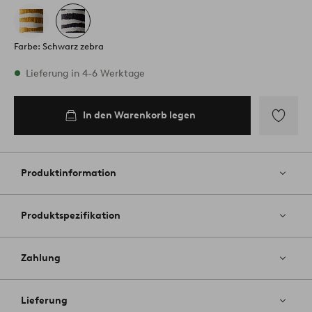
Farbe: Schwarz zebra
Vorrätig
Lieferung in 4-6 Werktage
In den Warenkorb legen
In den
Warenkorb
legen
Zu
Favoriten
hinzufüg
Produktinformation
Produktspezifikation
Zahlung
Lieferung