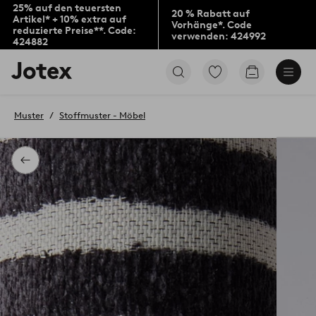
25% auf den teuersten
20 % Rabatt auf
Artikel* + 10% extra auf
Vorhänge*. Code
reduzierte Preise**. Code:
verwenden: 424992
424882
Jotex-
Zu
Zum
Logo
den
Warenkorb
–
als
zur
Favoriten
Muster
Stoffmuster - Möbel
Startseite
markierten
wechseln
Produkten
gehen
Zurück