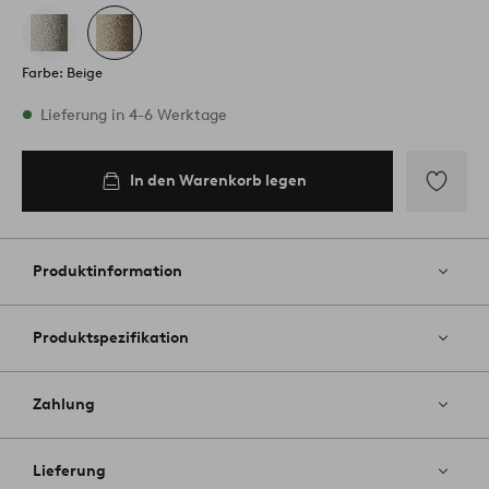
Farbe: Beige
Vorrätig
Lieferung in 4-6 Werktage
In den Warenkorb legen
In den
Warenkorb
legen
Zu
Favoriten
hinzufüg
Produktinformation
Produktspezifikation
Zahlung
Lieferung