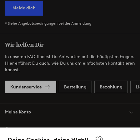
Melde dich
* Siehe Angebotsbedingungen bei der Anmeldung
Wir helfen Dir
In unseren FAQ findest Du Antworten auf die häufigsten Fragen.
Hier erfährst Du auch, wie Du uns am einfachsten kontaktieren
kannst.
Kundenservice
Bestellung
Bezahlung
L
Meine Konto
Über Jotex