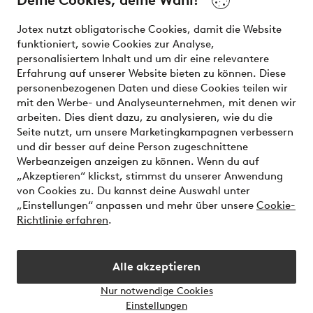
Deine Cookies, deine Wahl!
Unsere Dienstleistungen
Jotex nutzt obligatorische Cookies, damit die Website
funktioniert, sowie Cookies zur Analyse,
Bedingungen
personalisiertem Inhalt und um dir eine relevantere
Erfahrung auf unserer Website bieten zu können. Diese
personenbezogenen Daten und diese Cookies teilen wir
mit den Werbe- und Analyseunternehmen, mit denen wir
Sichere Zahlungen - Jetzt bezahlen oder aufteilen
arbeiten. Dies dient dazu, zu analysieren, wie du die
Seite nutzt, um unsere Marketingkampagnen verbessern
Möchtest du mehr über
unsere
und dir besser auf deine Person zugeschnittene
Zahlungsmöglichkeiten
erfahren?
Werbeanzeigen anzeigen zu können. Wenn du auf
„Akzeptieren“ klickst, stimmst du unserer Anwendung
von Cookies zu. Du kannst deine Auswahl unter
„Einstellungen“ anpassen und mehr über unsere
Cookie-
Richtlinie erfahren
.
Österreich - Land auswählen
Alle akzeptieren
Instagram
Facebook
Nur notwendige Cookies
Einstellungen