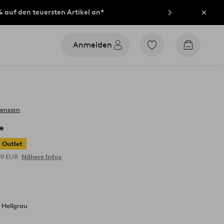
% auf den teuersten Artikel an*
Schli
Anmelden
Zu
Zum
den
Warenko
als
Favoriten
markierten
Produkten
gehen
zension
e
Outlet
39 EUR
Nähere Infos
 Hellgrau