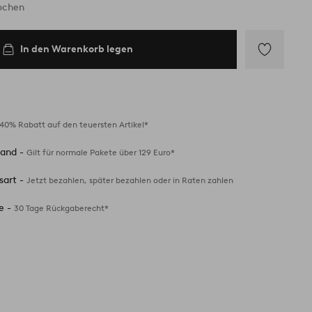
Wochen
In den Warenkorb legen
Zu
Favoriten
hinzufügen
40% Rabatt auf den teuersten Artikel*
sand -
Gilt für normale Pakete über 129 Euro*
sart -
Jetzt bezahlen, später bezahlen oder in Raten zahlen
e -
30 Tage Rückgaberecht*