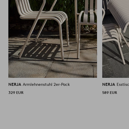
NERJA
Armlehnenstuhl 2er-Pack
NERJA
Esstis
329 EUR
589 EUR