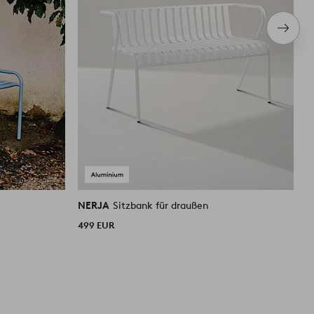
Nächs
Produ
NERJA
Sitzbank für draußen
N
499 EUR
5