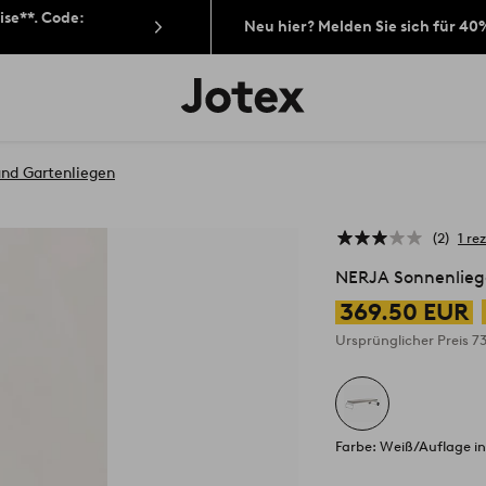
ise**. Code:
Neu hier? Melden Sie sich für 40
Jotex-
Logo
–
zur
Startseite
nd Gartenliegen
wechseln
2
1 re
NERJA Sonnenlieg
369.50 EUR
Ursprünglicher Preis
7
Farbe: Weiß/Auflage in