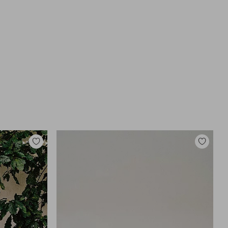
Zu
Zu
Favoriten
Favoriten
hinzufügen
hinzufüg