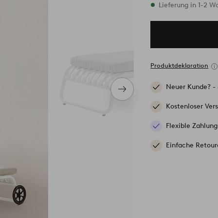
Vorrätig
Lieferung in 1-2 
Produktdeklaration
Neuer Kunde? -
Nächstes
Produkt
Kostenloser Ver
Flexible Zahlung
Einfache Retour