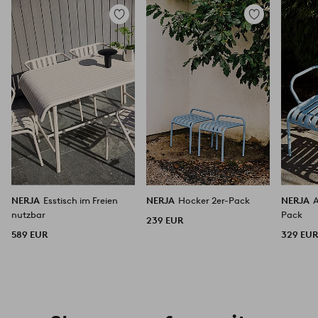
Zu
Zu
Favoriten
Favoriten
hinzufügen
hinzufügen
NERJA
Esstisch im Freien
NERJA
Hocker 2er-Pack
NERJA
A
nutzbar
Pack
239 EUR
589 EUR
329 EU