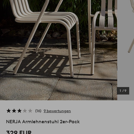
1
/
9
16
9 bewertungen
NERJA Armlehnenstuhl 2er-Pack
329 EUR