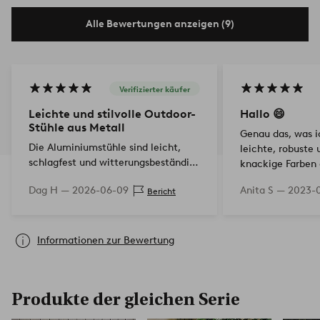
Alle Bewertungen anzeigen (9)
Verifizierter käufer
Leichte und stilvolle Outdoor-
Hallo 😄
Stühle aus Metall
Genau das, was i
Die Aluminiumstühle sind leicht,
leichte, robuste
schlagfest und witterungsbeständig.
knackige Farben 
Meine in Kornblumenblau stechen
Gut, dass sie ge
Dag H —
2026-06-09
Anita S —
2023-0
Bericht
im sommerlichen Grün hervor. Ich
können!! 👍👍👍
habe von Jotex viel…
Informationen zur Bewertung
Produkte der gleichen Serie