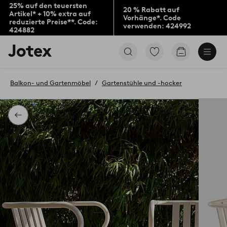
25% auf den teuersten
20 % Rabatt auf
Artikel* + 10% extra auf
Vorhänge*. Code
reduzierte Preise**. Code:
verwenden: 424992
424882
Jotex-
Zu
Zum
Logo
den
Warenkorb
–
als
zur
Favoriten
Balkon- und Gartenmöbel
Gartenstühle und -hocker
Startseite
markierten
wechseln
Produkten
gehen
Zurück