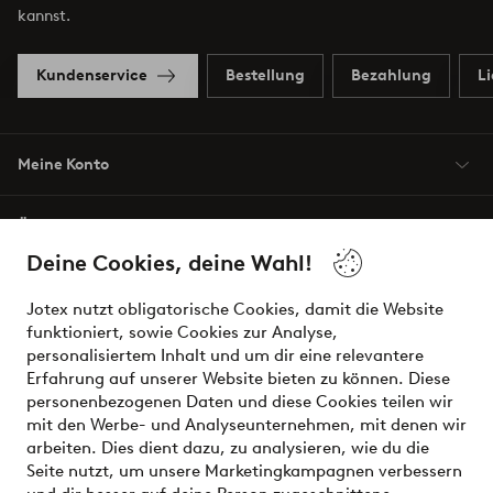
kannst.
Kundenservice
Bestellung
Bezahlung
L
Meine Konto
Über Jotex
Deine Cookies, deine Wahl!
Unsere Dienstleistungen
Jotex nutzt obligatorische Cookies, damit die Website
funktioniert, sowie Cookies zur Analyse,
Bedingungen
personalisiertem Inhalt und um dir eine relevantere
Erfahrung auf unserer Website bieten zu können. Diese
personenbezogenen Daten und diese Cookies teilen wir
mit den Werbe- und Analyseunternehmen, mit denen wir
Sichere Zahlungen - Jetzt bezahlen oder aufteilen
arbeiten. Dies dient dazu, zu analysieren, wie du die
Seite nutzt, um unsere Marketingkampagnen verbessern
Möchtest du mehr über
unsere