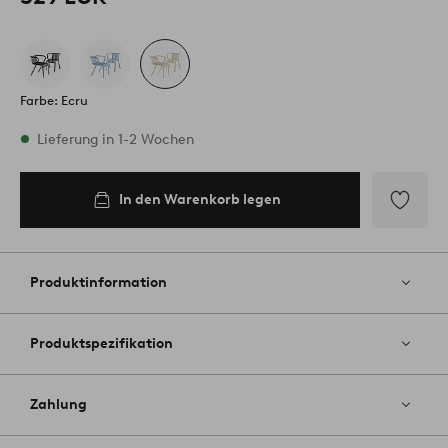
Farbe: Ecru
Vorrätig
Lieferung in 1-2 Wochen
In den Warenkorb legen
In den
Warenkorb
legen
Zu
Favoriten
hinzufüg
Produktinformation
Produktspezifikation
Zahlung