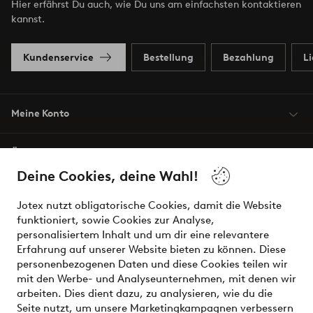
Hier erfährst Du auch, wie Du uns am einfachsten kontaktieren
kannst.
Kundenservice
Bestellung
Bezahlung
L
Meine Konto
Über Jotex
Deine Cookies, deine Wahl!
Unsere Dienstleistungen
Jotex nutzt obligatorische Cookies, damit die Website
funktioniert, sowie Cookies zur Analyse,
Bedingungen
personalisiertem Inhalt und um dir eine relevantere
Erfahrung auf unserer Website bieten zu können. Diese
personenbezogenen Daten und diese Cookies teilen wir
mit den Werbe- und Analyseunternehmen, mit denen wir
Sichere Zahlungen - Jetzt bezahlen oder aufteilen
arbeiten. Dies dient dazu, zu analysieren, wie du die
Seite nutzt, um unsere Marketingkampagnen verbessern
Möchtest du mehr über
unsere