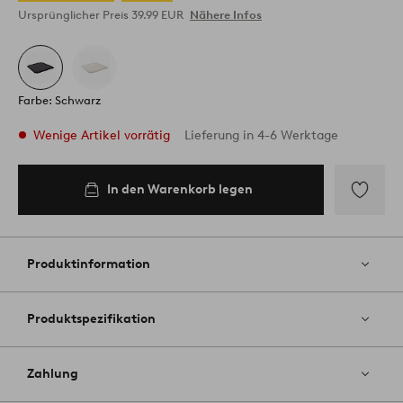
Ursprünglicher Preis
39.99 EUR
Nähere Infos
Farbe: Schwarz
Wenige Artikel vorrätig
Lieferung in 4-6 Werktage
In den Warenkorb legen
In den
Warenkorb
legen
Zu
Favoriten
hinzufüg
Produktinformation
Produktspezifikation
Zahlung