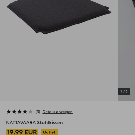
1
/
3
3
Details anzeigen
NATTAVAARA Stuhlkissen
19.99 EUR
Outlet