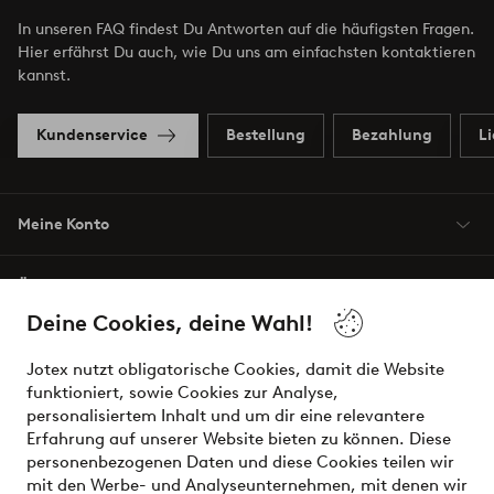
In unseren FAQ findest Du Antworten auf die häufigsten Fragen.
Hier erfährst Du auch, wie Du uns am einfachsten kontaktieren
kannst.
Kundenservice
Bestellung
Bezahlung
L
Meine Konto
Über Jotex
Deine Cookies, deine Wahl!
Unsere Dienstleistungen
Jotex nutzt obligatorische Cookies, damit die Website
funktioniert, sowie Cookies zur Analyse,
Bedingungen
personalisiertem Inhalt und um dir eine relevantere
Erfahrung auf unserer Website bieten zu können. Diese
personenbezogenen Daten und diese Cookies teilen wir
mit den Werbe- und Analyseunternehmen, mit denen wir