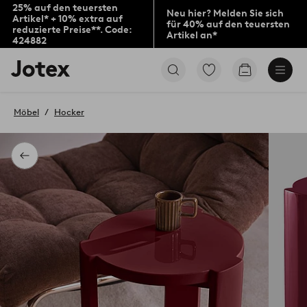
25% auf den teuersten
Neu hier? Melden Sie sich
Artikel* + 10% extra auf
für 40% auf den teuersten
reduzierte Preise**. Code:
Artikel an*
424882
Jotex-
Zu
Zum
Logo
den
Warenkorb
–
als
zur
Favoriten
Möbel
Hocker
Startseite
markierten
wechseln
Produkten
gehen
Zurück