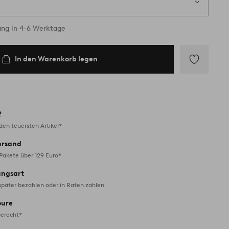
ung in 4-6 Werktage
In den Warenkorb legen
Zu
Favoriten
hinzufügen
?
en teuersten Artikel*
ersand
 Pakete über 129 Euro*
ungsart
später bezahlen oder in Raten zahlen
oure
erecht*