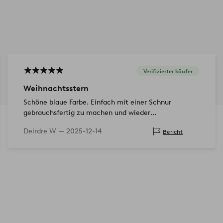
Verifizierter käufer
Weihnachtsstern
Schöne blaue Farbe. Einfach mit einer Schnur
gebrauchsfertig zu machen und wieder
zusammenzuklappen.
Deirdre W —
2025-12-14
Bericht