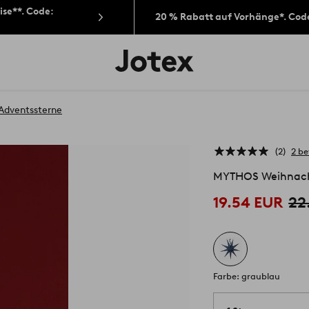
ise**. Code:
20 % Rabatt auf Vorhänge*. Cod
Jotex-
Logo
–
zur
Startseite
Adventssterne
wechseln
2
2 b
MYTHOS Weihnach
19.54 EUR
22
Farbe: graublau