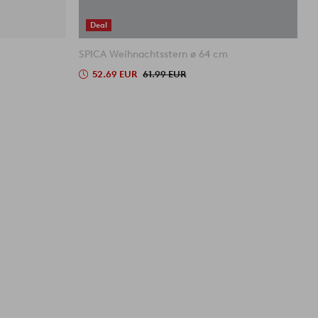
Deal
SPICA Weihnachtsstern ø 64 cm
M
52.69 EUR
61.99 EUR
U