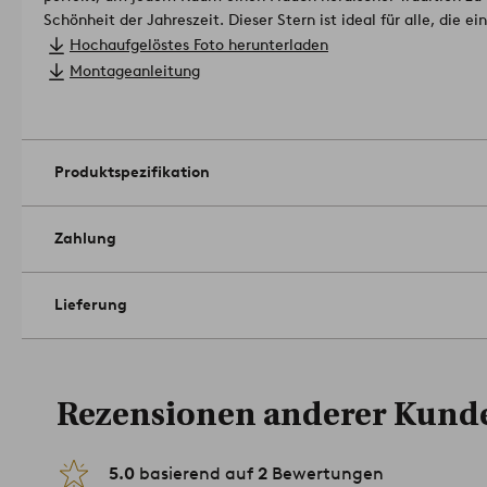
Schönheit der Jahreszeit. Dieser Stern ist ideal für alle, die e
suchen, und unterstreicht mühelos die festliche Stimmung.
La
Hochaufgelöstes Foto herunterladen
enthalten.
Material Lampenschirm: Papier.
Montageanleitung
Lampenschirm: ø 60 cm, Tiefe 15 cm.
Lichtquelle nicht enthalten.
Artikelnummer: 2163560-01-0
Produktspezifikation
Zahlung
Lieferung
Rezensionen anderer Kund
5.0
basierend auf
2
Bewertungen