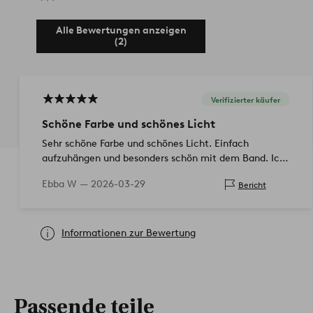
Alle Bewertungen anzeigen
(2)
Verifizierter käufer
Schöne Farbe und schönes Licht
Sehr schöne Farbe und schönes Licht. Einfach
aufzuhängen und besonders schön mit dem Band. Ich
hätte sie gerne etwas größer gehabt, aber das ist ja
Ebba W —
2026-03-29
Bericht
Geschmackssache.
Informationen zur Bewertung
Passende teile