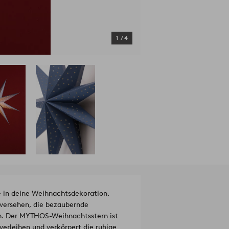
1
/
4
 in deine Weihnachtsdekoration.
n versehen, die bezaubernde
n. Der MYTHOS-Weihnachtsstern ist
erleihen und verkörpert die ruhige