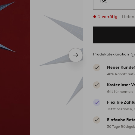
1 St.
2 vorrätig
Liefer
Produktdeklaration
Nächstes
Produkt
Neuer Kunde
40% Rabatt auf d
Kostenloser V
Gilt für normale
Flexible Zahl
Jetzt bezahlen, 
Einfache Ret
30 Tage Rückgab