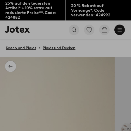
25% auf den teuersten
20 % Rabatt auf
Artikel* + 10% extra auf
Vorhänge*. Code
reduzierte Preise**. Code:
verwenden: 424992
424882
Jotex-
Zu
Zum
Logo
den
Warenkorb
–
als
zur
Favoriten
Kissen und Plaids
Plaids und Decken
Startseite
markierten
wechseln
Produkten
gehen
Zurück