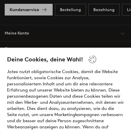
Kundenservice
Bestellung
Bezahlung
L
Meine Konto
Über Jotex
Deine Cookies, deine Wahl!
Unsere Dienstleistungen
Jotex nutzt obligatorische Cookies, damit die Website
funktioniert, sowie Cookies zur Analyse,
Bedingungen
personalisiertem Inhalt und um dir eine relevantere
Erfahrung auf unserer Website bieten zu können. Diese
personenbezogenen Daten und diese Cookies teilen wir
mit den Werbe- und Analyseunternehmen, mit denen wir
Sichere Zahlungen - Jetzt bezahlen oder aufteilen
arbeiten. Dies dient dazu, zu analysieren, wie du die
Seite nutzt, um unsere Marketingkampagnen verbessern
Möchtest du mehr über
unsere
und dir besser auf deine Person zugeschnittene
Zahlungsmöglichkeiten
erfahren?
Werbeanzeigen anzeigen zu können. Wenn du auf