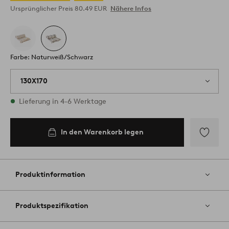
Ursprünglicher Preis
80.49 EUR
Nähere Infos
Farbe: Naturweiß/Schwarz
130X170
Vorrätig
Lieferung in 4-6 Werktage
In den Warenkorb legen
In den
Warenkorb
legen
Zu
Favoriten
hinzufüg
Produktinformation
Produktspezifikation