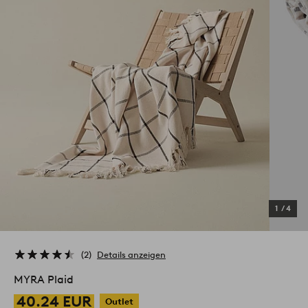
1
/
4
2
Details anzeigen
MYRA Plaid
40.24 EUR
Outlet