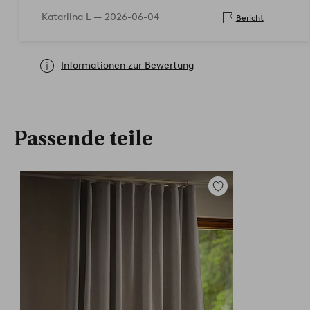
industriellen Geruch, daher empfehle ich, die
Katariina L —
2026-06-04
Bericht
Vorhänge vor der Verwendung zu waschen.
Informationen zur Bewertung
Passende teile
Zu
Favoriten
hinzufügen