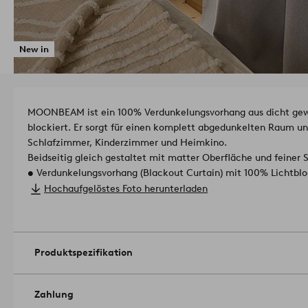
New in
MOONBEAM ist ein 100% Verdunkelungsvorhang aus dicht geweb
blockiert. Er sorgt für einen komplett abgedunkelten Raum un
Schlafzimmer, Kinderzimmer und Heimkino.
Beidseitig gleich gestaltet mit matter Oberfläche und feiner S
• Verdunkelungsvorhang (Blackout Curtain) mit 100% Lichtbl
• Blockiert Tageslicht vollständig
Hochaufgelöstes Foto herunterladen
• Vorhang für maximale Lichtkontrolle
• Für Schlaf- und Kinderzimmer
• Dicht gewebter Stoff mit matter Struktur
• Beidseitig identisches Design
Produktspezifikation
• Funktional und dekorativ.
Aufhängefertig mit Multifunktions
Gardinenhaken, Stangentunnel oder verdeckten Schlaufen au
Polyester.
Zahlung