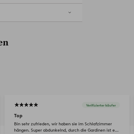
chonwäsche 30°C. Verwenden Sie kein
eratur zu bügeln. Höchste Temperatur
deiner Gardinen solltest du sie
en
iese Weise verhinderst du, dass Staub
rst du so die Farbfrische deiner
du mit warmem Wasser angefeuchtet
ätten und trocknen lassen.
Verifizierter käufer
Top
Bin sehr zufrieden, wir haben sie im Schlafzimmer
hängen. Super abdunkelnd, durch die Gardinen ist es