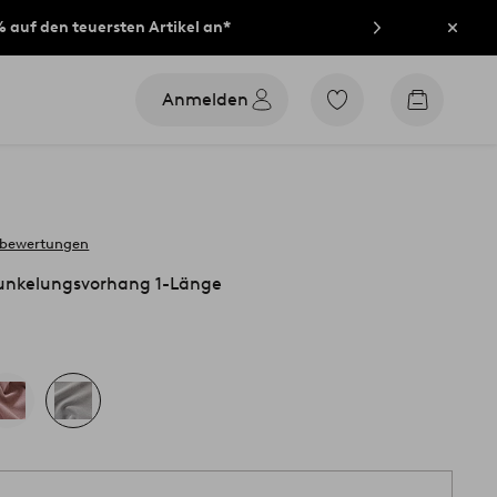
% auf den teuersten Artikel an*
Schli
Anmelden
Zu
Zum
den
Warenko
als
Favoriten
markierten
Produkten
gehen
 bewertungen
kelungsvorhang 1-Länge
1 S