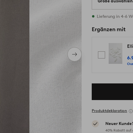
Größe auswählen
Alle Größen vorrät
Lieferung in 4-6 
Ergänzen mit
El
Nächstes
6.
Produkt
Our
Produktdeklaration
Neuer Kunde
40% Rabatt auf d