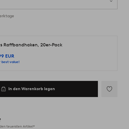
ig
Werktage
lis Raffbandhaken, 20er-Pack
99 EUR
 best value!
In den Warenkorb legen
Zu
Favoriten
hinzufügen
?
en teuersten Artikel*