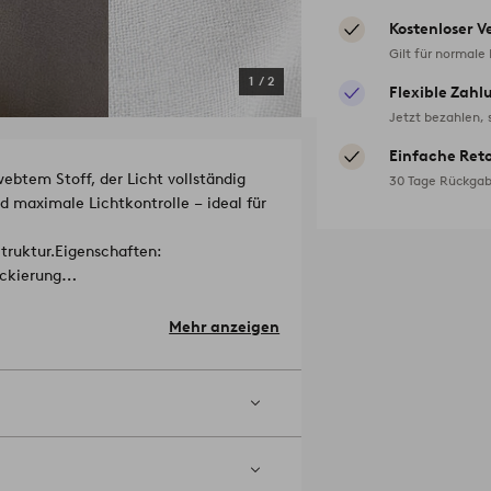
Kostenloser V
Gilt für normale
1
/
2
Flexible Zahl
Jetzt bezahlen, 
Einfache Ret
tem Stoff, der Licht vollständig
30 Tage Rückgab
d maximale Lichtkontrolle – ideal für
truktur.
Eigenschaften:
ockierung
Mehr anzeigen
band. Das Modell kann per
fgehängt werden.
Material: 100%