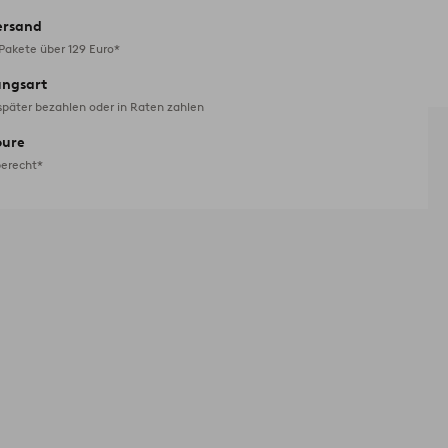
ersand
 Pakete über 129 Euro*
ungsart
später bezahlen oder in Raten zahlen
oure
erecht*