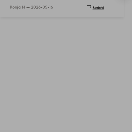
plastikartig, sondern fühlt sich wie echter Stoff an 👍🏻
Ronja N —
2026-05-16
Bericht