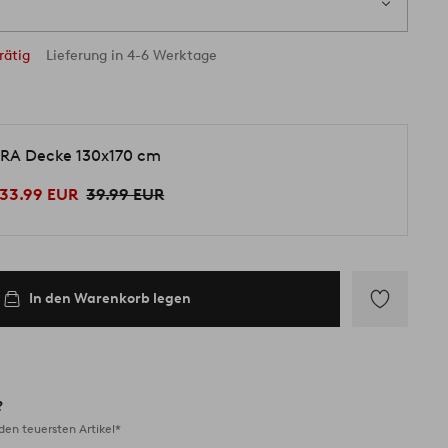
rätig
Lieferung in 4-6 Werktage
RA Decke 130x170 cm
33.99 EUR
39.99 EUR
In den Warenkorb legen
Zu
Favoriten
hinzufügen
?
en teuersten Artikel*