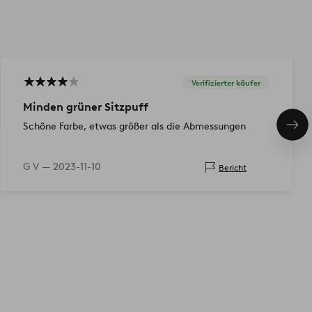
Verifizierter käufer
Minden grüner Sitzpuff
Schöne Farbe, etwas größer als die Abmessungen
Näc
Pro
G V —
2023-11-10
Bericht