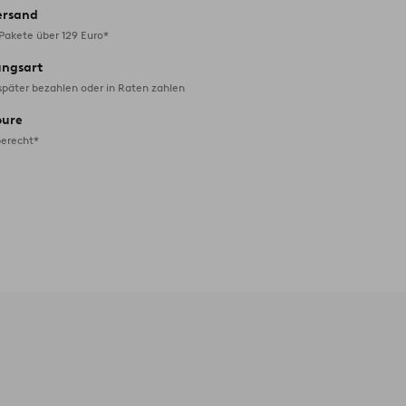
ersand
 Pakete über 129 Euro*
ungsart
später bezahlen oder in Raten zahlen
oure
erecht*