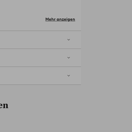
leicht angefeuchteten Tuch.
er, Kinderzimmer und Schlafzimmer.
Mehr anzeigen
en