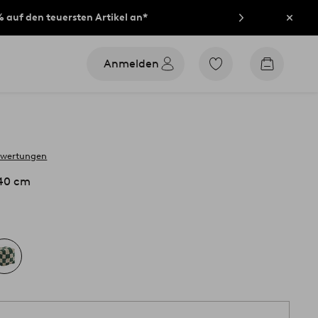
% auf den teuersten Artikel an*
Schli
Anmelden
Zu
Zum
den
Warenko
als
Favoriten
markierten
Produkten
gehen
ewertungen
40 cm