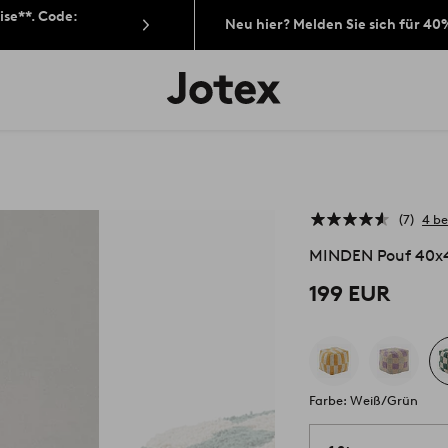
ise**. Code:
Neu hier? Melden Sie sich für 40
Jotex-
Logo
–
zur
Startseite
wechseln
7
4 b
MINDEN Pouf 40x
199 EUR
Farbe: Weiß/Grün