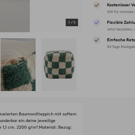
Kostenloser V
Gilt für normale
Flexible Zahl
1
/
5
Jetzt bezahlen, 
Einfache Ret
30 Tage Rückgab
 karierten Baumwollteppich mit softem
wunderbar ein deine jeweilige
e 1,1 cm. 2200 g/m².
Material: Bezug: