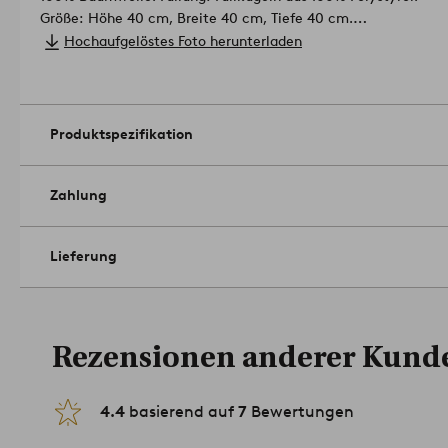
Größe: Höhe 40 cm, Breite 40 cm, Tiefe 40 cm.
Pflegehinweis: Staubsaugen. Flecken entfernt man mit einem 
Hochaufgelöstes Foto herunterladen
Tipp: Eignet sich für jeden Raum, insbesondere für Wohnzimm
Lass deiner Fantasie freien Lauf!
Artikelnummer: 1716190-03-0
Produktspezifikation
Zahlung
Lieferung
Rezensionen anderer Kund
4.4
basierend auf
7
Bewertungen