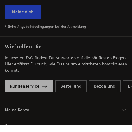
Melde dich
* Siehe Angebotsbedingungen bei der Anmeldung
Wir helfen Dir
In unseren FAQ findest Du Antworten auf die häufigsten Fragen.
Hier erfährst Du auch, wie Du uns am einfachsten kontaktieren
kannst.
Kundenservice
Bestellung
Bezahlung
L
Meine Konto
Über Jotex