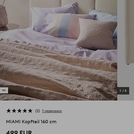
1
/
4
2
1 rezension
MIAMI Kopfteil 160 cm
499 EUR