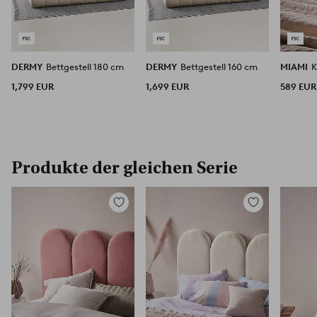
DERMY
Bettgestell 180 cm
DERMY
Bettgestell 160 cm
MIAMI
K
1,799 EUR
1,699 EUR
589 EUR
Produkte der gleichen Serie
Zu
Zu
Favoriten
Favoriten
hinzufügen
hinzufügen