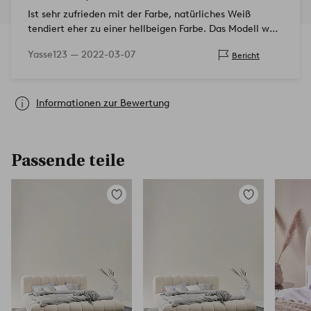
Ist sehr zufrieden mit der Farbe, natürliches Weiß
tendiert eher zu einer hellbeigen Farbe. Das Modell war
in der Realität viel feiner als auf dem Bild.
Yasse123 —
2022-03-07
Bericht
Informationen zur Bewertung
Passende teile
Zu
Zu
Favoriten
Favoriten
hinzufügen
hinzufügen