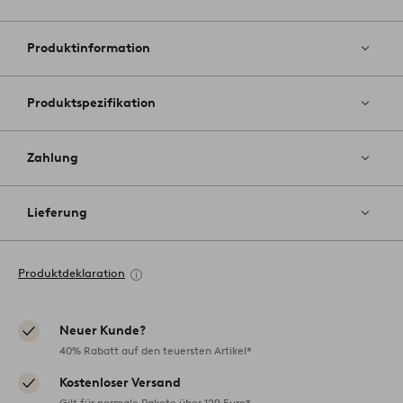
Zu
Favoriten
hinzufüg
Produktinformation
Produktspezifikation
Zahlung
Lieferung
Produktdeklaration
Neuer Kunde?
40% Rabatt auf den teuersten Artikel*
Kostenloser Versand
Gilt für normale Pakete über 129 Euro*