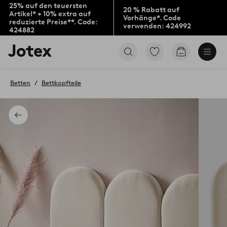
25% auf den teuersten
20 % Rabatt auf
Artikel* + 10% extra auf
Vorhänge*. Code
reduzierte Preise**. Code:
verwenden: 424992
424882
Jotex-
Zu
Zum
Logo
den
Warenkorb
–
als
zur
Favoriten
Betten
Bettkopfteile
Startseite
markierten
wechseln
Produkten
gehen
Zurück