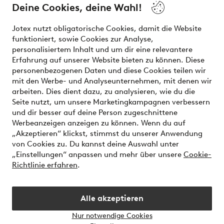
Deine Cookies, deine Wahl!
Unsere Dienstleistungen
Jotex nutzt obligatorische Cookies, damit die Website
funktioniert, sowie Cookies zur Analyse,
Bedingungen
personalisiertem Inhalt und um dir eine relevantere
Erfahrung auf unserer Website bieten zu können. Diese
personenbezogenen Daten und diese Cookies teilen wir
mit den Werbe- und Analyseunternehmen, mit denen wir
Sichere Zahlungen - Jetzt bezahlen oder aufteilen
arbeiten. Dies dient dazu, zu analysieren, wie du die
Seite nutzt, um unsere Marketingkampagnen verbessern
Möchtest du mehr über
unsere
und dir besser auf deine Person zugeschnittene
Zahlungsmöglichkeiten
erfahren?
Werbeanzeigen anzeigen zu können. Wenn du auf
„Akzeptieren“ klickst, stimmst du unserer Anwendung
von Cookies zu. Du kannst deine Auswahl unter
„Einstellungen“ anpassen und mehr über unsere
Cookie-
Richtlinie erfahren
.
Österreich - Land auswählen
Alle akzeptieren
Instagram
Facebook
Nur notwendige Cookies