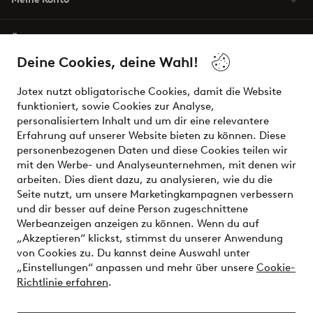
Über Jotex
Deine Cookies, deine Wahl!
Unsere Dienstleistungen
Jotex nutzt obligatorische Cookies, damit die Website
funktioniert, sowie Cookies zur Analyse,
Bedingungen
personalisiertem Inhalt und um dir eine relevantere
Erfahrung auf unserer Website bieten zu können. Diese
personenbezogenen Daten und diese Cookies teilen wir
mit den Werbe- und Analyseunternehmen, mit denen wir
Sichere Zahlungen - Jetzt bezahlen oder aufteilen
arbeiten. Dies dient dazu, zu analysieren, wie du die
Seite nutzt, um unsere Marketingkampagnen verbessern
Möchtest du mehr über
unsere
und dir besser auf deine Person zugeschnittene
Zahlungsmöglichkeiten
erfahren?
Werbeanzeigen anzeigen zu können. Wenn du auf
„Akzeptieren“ klickst, stimmst du unserer Anwendung
von Cookies zu. Du kannst deine Auswahl unter
„Einstellungen“ anpassen und mehr über unsere
Cookie-
Richtlinie erfahren
.
Österreich - Land auswählen