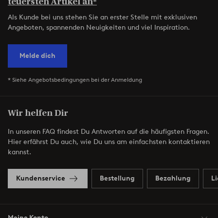
teuersten Artikel an*
Als Kunde bei uns stehen Sie an erster Stelle mit exklusiven
Angeboten, spannenden Neuigkeiten und viel Inspiration.
Melde dich
* Siehe Angebotsbedingungen bei der Anmeldung
Wir helfen Dir
In unseren FAQ findest Du Antworten auf die häufigsten Fragen.
Hier erfährst Du auch, wie Du uns am einfachsten kontaktieren
kannst.
Kundenservice
Bestellung
Bezahlung
L
Meine Konto