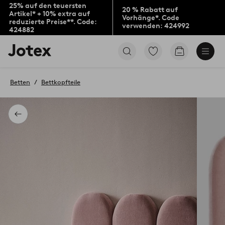
25% auf den teuersten
20 % Rabatt auf
Artikel* + 10% extra auf
Vorhänge*. Code
reduzierte Preise**. Code:
verwenden: 424992
424882
Jotex-
Zu
Zum
Logo
den
Warenkorb
–
als
zur
Favoriten
Betten
Bettkopfteile
Startseite
markierten
wechseln
Produkten
gehen
Zurück