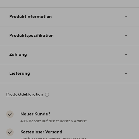
Zu
Favoriten
hinzufüg
Produktinformation
Produktspezifikation
Zahlung
Lieferung
Produktdeklaration
Neuer Kunde?
40% Rabatt auf den teuersten Artikel*
Kostenloser Versand
Gilt für normale Pakete über 129 Euro*