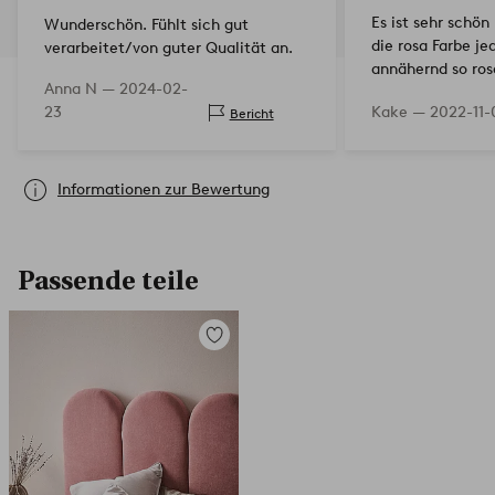
Es ist sehr schön 
Wunderschön. Fühlt sich gut
die rosa Farbe je
verarbeitet/von guter Qualität an.
annähernd so ros
Anna N —
2024-02-
hatte, sondern is
23
Kake —
2022-11-
Bericht
braun/beige gefä
Möglicherweise 
Informationen zur Bewertung
Passende teile
Zu
Favoriten
hinzufügen