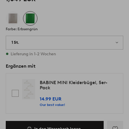
Farbe: Erbsengrün
1 St.
Vorrätig
Lieferung in 1-2 Wochen
Ergänzen mit
BABINE MINI Kleiderbügel, 5er-
Pack
14.99 EUR
Our best value!
In den Warenkorb legen