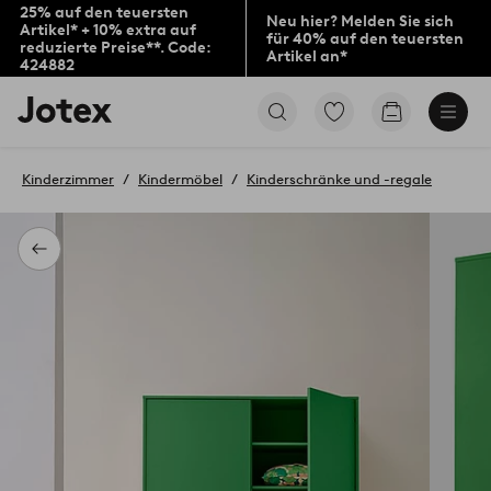
25% auf den teuersten
Neu hier? Melden Sie sich
Artikel* + 10% extra auf
für 40% auf den teuersten
reduzierte Preise**. Code:
Artikel an*
424882
Jotex-
Zu
Zum
Logo
den
Warenkorb
–
als
zur
Favoriten
Kinderzimmer
Kindermöbel
Kinderschränke und -regale
Startseite
markierten
wechseln
Produkten
gehen
Zurück