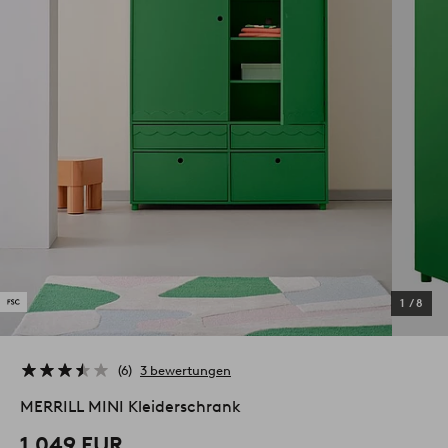
1
/
8
6
3 bewertungen
MERRILL MINI Kleiderschrank
1,049 EUR