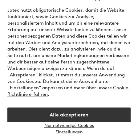
Unsere Dienstleistungen
Jotex nutzt obligatorische Cookies, damit die Website
funktioniert, sowie Cookies zur Analyse,
Bedingungen
personalisiertem Inhalt und um dir eine relevantere
Erfahrung auf unserer Website bieten zu können. Diese
personenbezogenen Daten und diese Cookies teilen wir
mit den Werbe- und Analyseunternehmen, mit denen wir
Sichere Zahlungen - Jetzt bezahlen oder aufteilen
arbeiten. Dies dient dazu, zu analysieren, wie du die
Seite nutzt, um unsere Marketingkampagnen verbessern
Möchtest du mehr über
unsere
und dir besser auf deine Person zugeschnittene
Zahlungsmöglichkeiten
erfahren?
Werbeanzeigen anzeigen zu können. Wenn du auf
„Akzeptieren“ klickst, stimmst du unserer Anwendung
von Cookies zu. Du kannst deine Auswahl unter
„Einstellungen“ anpassen und mehr über unsere
Cookie-
Richtlinie erfahren
.
Österreich - Land auswählen
Alle akzeptieren
Instagram
Facebook
Nur notwendige Cookies
Einstellungen