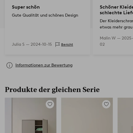
Super schön
Schöner Kleid
schlechte Lie
Gute Qualität und schönes Design
Der Kleiderschran
etwas mehr grau 
schön. Was mein
Malin W —
2025-
schmälert, ist di
Julia S —
2024-10-15
02
Bericht
der Bestellung e
Informationen zur Bewertung
Produkte der gleichen Serie
Zu
Zu
Favoriten
Favoriten
hinzufügen
hinzufügen