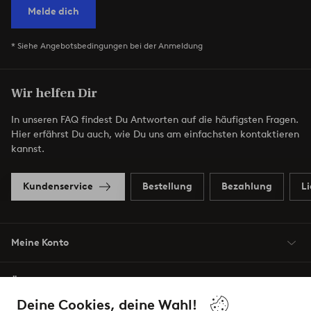
Melde dich
* Siehe Angebotsbedingungen bei der Anmeldung
Wir helfen Dir
In unseren FAQ findest Du Antworten auf die häufigsten Fragen.
Hier erfährst Du auch, wie Du uns am einfachsten kontaktieren
kannst.
Kundenservice
Bestellung
Bezahlung
L
Meine Konto
Über Jotex
Deine Cookies, deine Wahl!