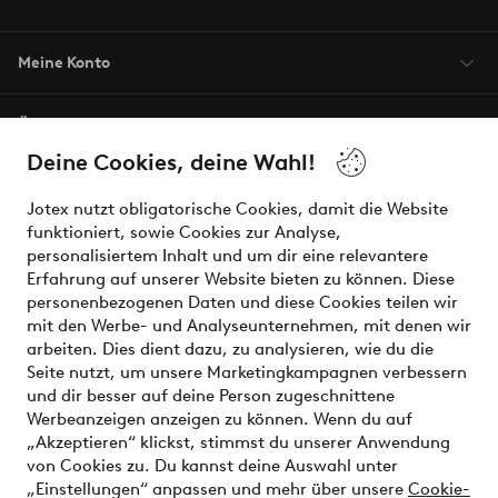
Meine Konto
Über Jotex
Deine Cookies, deine Wahl!
Unsere Dienstleistungen
Jotex nutzt obligatorische Cookies, damit die Website
funktioniert, sowie Cookies zur Analyse,
Bedingungen
personalisiertem Inhalt und um dir eine relevantere
Erfahrung auf unserer Website bieten zu können. Diese
personenbezogenen Daten und diese Cookies teilen wir
mit den Werbe- und Analyseunternehmen, mit denen wir
Sichere Zahlungen - Jetzt bezahlen oder aufteilen
arbeiten. Dies dient dazu, zu analysieren, wie du die
Seite nutzt, um unsere Marketingkampagnen verbessern
Möchtest du mehr über
unsere
und dir besser auf deine Person zugeschnittene
Zahlungsmöglichkeiten
erfahren?
Werbeanzeigen anzeigen zu können. Wenn du auf
„Akzeptieren“ klickst, stimmst du unserer Anwendung
von Cookies zu. Du kannst deine Auswahl unter
„Einstellungen“ anpassen und mehr über unsere
Cookie-