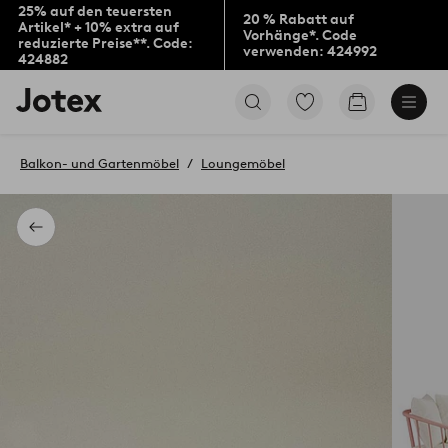
25% auf den teuersten
20 % Rabatt auf
Artikel* + 10% extra auf
Vorhänge*. Code
reduzierte Preise**. Code:
verwenden: 424992
424882
Jotex-
Zu
Zum
Logo
den
Warenkorb
–
als
zur
Favoriten
Balkon- und Gartenmöbel
Loungemöbel
Startseite
markierten
wechseln
Produkten
gehen
Zurück