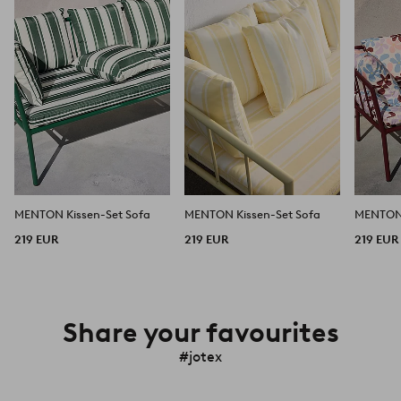
hinzufügen
hinzufügen
MENTON Kissen-Set Sofa
MENTON Kissen-Set Sofa
MENTON 
219 EUR
219 EUR
219 EUR
Share your favourites
#jotex