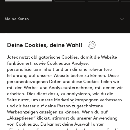
Meine Konto
Über Jotex
Deine Cookies, deine Wahl!
Unsere Dienstleistungen
Jotex nutzt obligatorische Cookies, damit die Website
funktioniert, sowie Cookies zur Analyse,
Bedingungen
personalisiertem Inhalt und um dir eine relevantere
Erfahrung auf unserer Website bieten zu können. Diese
personenbezogenen Daten und diese Cookies teilen wir
mit den Werbe- und Analyseunternehmen, mit denen wir
Sichere Zahlungen - Jetzt bezahlen oder aufteilen
arbeiten. Dies dient dazu, zu analysieren, wie du die
Seite nutzt, um unsere Marketingkampagnen verbessern
Möchtest du mehr über
unsere
und dir besser auf deine Person zugeschnittene
Zahlungsmöglichkeiten
erfahren?
Werbeanzeigen anzeigen zu können. Wenn du auf
„Akzeptieren“ klickst, stimmst du unserer Anwendung
von Cookies zu. Du kannst deine Auswahl unter