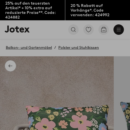
25% auf den teuersten
20 % Rabatt auf
Artikel* + 10% extra auf
Vorhänge*. Code
reduzierte Preise**. Code:
verwenden: 424992
424882
Jotex-
Zu
Zum
Logo
den
Warenkorb
–
als
zur
Favoriten
Balkon- und Gartenmöbel
Polster und Stuhlkissen
Startseite
markierten
wechseln
Produkten
gehen
Zurück