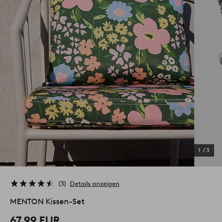
1
/
3
3
Details anzeigen
MENTON Kissen-Set
67.99 EUR