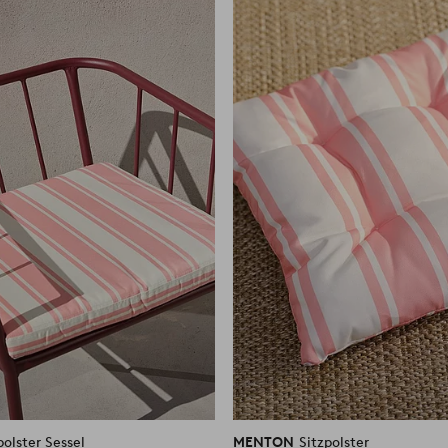
Favoriten
hinzufügen
lster Sessel
MENTON
Sitzpolster