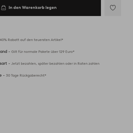
In den Warenkorb legen
Zu
Favoriten
hinzufügen
40% Rabatt auf den teuersten Artikel*
sand -
Gilt für normale Pakete über 129 Euro*
sart -
Jetzt bezahlen, später bezahlen oder in Raten zahlen
e -
30 Tage Rückgaberecht*