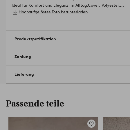
Ideal für Komfort und Eleganz im Alltag.
Cover: Polyester.
Füllung: Schaum.
Hochaufgelöstes Foto herunterladen
Stuhl Sitz Material: Polyester.
Abriebfestigkeit: 30000 martind
Rahmen:.
Mit einem feuchten Tuch reinigen.
Artikelnummer: 2
Produktspezifikation
Zahlung
Lieferung
Passende teile
Zu