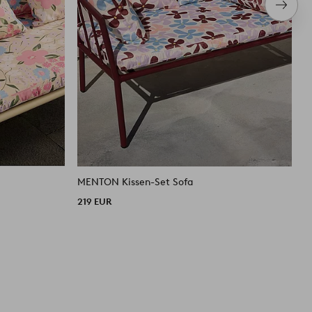
Nächs
Produ
MENTON Kissen-Set Sofa
M
219 EUR
6