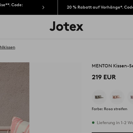
ise**. Code:
20 % Rabatt auf Vorhänge*. Cod
Jotex-
Logo
–
zur
Startseite
hlkissen
wechseln
MENTON Kissen-Se
219 EUR
Farbe: Rosa streifen
Vorrätig
Lieferung in 1-2 