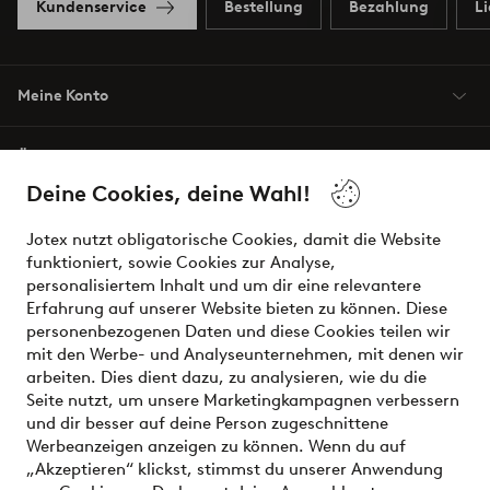
Kundenservice
Bestellung
Bezahlung
L
Meine Konto
Über Jotex
Deine Cookies, deine Wahl!
Unsere Dienstleistungen
Jotex nutzt obligatorische Cookies, damit die Website
funktioniert, sowie Cookies zur Analyse,
Bedingungen
personalisiertem Inhalt und um dir eine relevantere
Erfahrung auf unserer Website bieten zu können. Diese
personenbezogenen Daten und diese Cookies teilen wir
mit den Werbe- und Analyseunternehmen, mit denen wir
Sichere Zahlungen - Jetzt bezahlen oder aufteilen
arbeiten. Dies dient dazu, zu analysieren, wie du die
Seite nutzt, um unsere Marketingkampagnen verbessern
Möchtest du mehr über
unsere
und dir besser auf deine Person zugeschnittene
Zahlungsmöglichkeiten
erfahren?
Werbeanzeigen anzeigen zu können. Wenn du auf
„Akzeptieren“ klickst, stimmst du unserer Anwendung