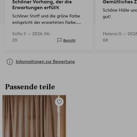
Schöner Vorhang, der die
Gemütliches 
Erwartungen erfüllt
Schöne Hülle und
Schöner Stoff und die grüne Farbe
gut!
entspricht der erwarteten Farbe.
Hält das Licht aus, wie es soll.
Sofia S —
2026-06-
Helena G —
2026
20
08
Bericht
Informationen zur Bewertung
Passende teile
Zu
Favoriten
hinzufügen