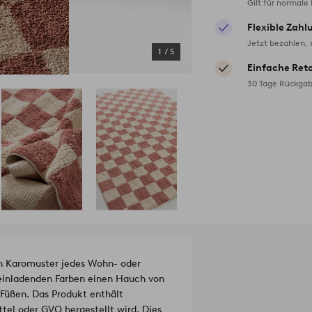
Gilt für normale
Flexible Zahl
Jetzt bezahlen, 
1
/
5
Einfache Ret
30 Tage Rückgab
n Karomuster jedes Wohn- oder
 einladenden Farben einen Hauch von
 Füßen.
Das Produkt enthält
tel oder GVO hergestellt wird. Dies