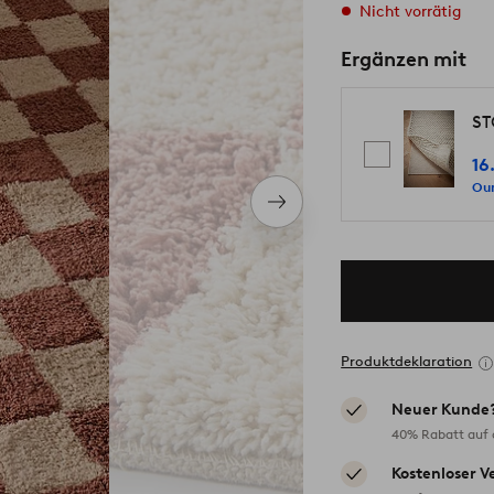
Nicht vorrätig
Ergänzen mit
ST
16
Our
Nächstes
Produkt
Produktdeklaration
Neuer Kunde
40% Rabatt auf d
Kostenloser V