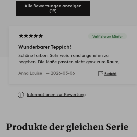
Alle Bewertungen anzeigen
(19)
Verifizierter käufer
Wunderbarer Teppich!
Schöne Farben. Sehr weich und angenehm zu
begehen. Die Maße passten nicht ganz zum Raum,
aber der Teppich ist so weich, dass man die Kanten
Anna Louise I —
2026-03-06
Bericht
einschlagen kann. Superzufrieden!
Informationen zur Bewertung
Produkte der gleichen Serie