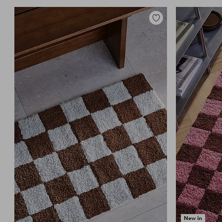
Zu
Favoriten
hinzufügen
New in