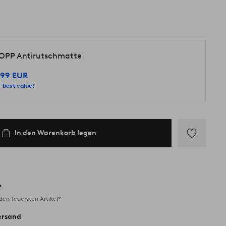
OPP Antirutschmatte
.99 EUR
 best value!
In den Warenkorb legen
Zu
Favoriten
hinzufügen
?
en teuersten Artikel*
ersand