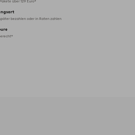
 Pakete über 129 Euro*
ungsart
später bezahlen oder in Raten zahlen
oure
erecht*