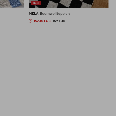
Deal
MELA
Baumwollteppich
M
152.10 EUR
169 EUR