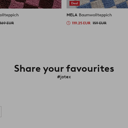
Deal
llteppich
MELA
Baumwollteppich
169 EUR
119.25 EUR
159 EUR
Share your favourites
#jotex