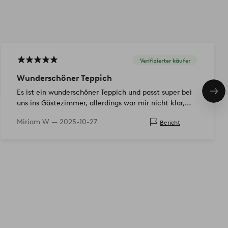
Verifizierter käufer
Wunderschöner Teppich
Es ist ein wunderschöner Teppich und passt super bei
Näc
Pro
uns ins Gästezimmer, allerdings war mir nicht klar,
dass er so dünn ist und daher man leicht drüber
Miriam W —
2025-10-27
Bericht
Stolpert