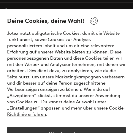
Über Jotex
Deine Cookies, deine Wahl!
Unsere Dienstleistungen
Jotex nutzt obligatorische Cookies, damit die Website
funktioniert, sowie Cookies zur Analyse,
Bedingungen
personalisiertem Inhalt und um dir eine relevantere
Erfahrung auf unserer Website bieten zu können. Diese
personenbezogenen Daten und diese Cookies teilen wir
mit den Werbe- und Analyseunternehmen, mit denen wir
Sichere Zahlungen - Jetzt bezahlen oder aufteilen
arbeiten. Dies dient dazu, zu analysieren, wie du die
Seite nutzt, um unsere Marketingkampagnen verbessern
Möchtest du mehr über
unsere
und dir besser auf deine Person zugeschnittene
Zahlungsmöglichkeiten
erfahren?
Werbeanzeigen anzeigen zu können. Wenn du auf
„Akzeptieren“ klickst, stimmst du unserer Anwendung
von Cookies zu. Du kannst deine Auswahl unter
„Einstellungen“ anpassen und mehr über unsere
Cookie-
Richtlinie erfahren
.
Österreich - Land auswählen