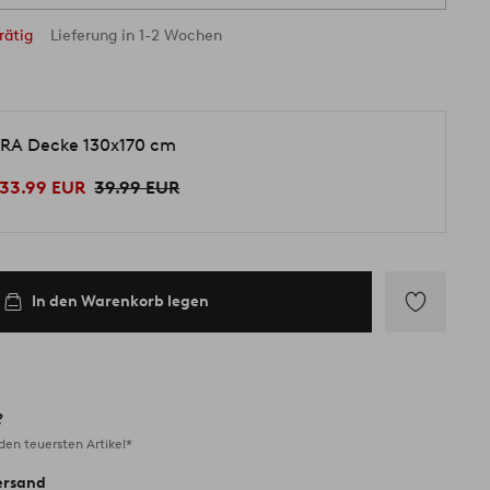
rätig
Lieferung in 1-2 Wochen
RA Decke 130x170 cm
33.99 EUR
39.99 EUR
In den Warenkorb legen
Zu
Favoriten
hinzufügen
?
en teuersten Artikel*
ersand