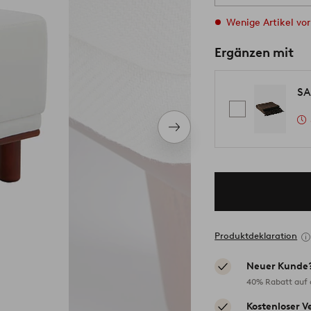
Wenige Artikel vor
Ergänzen mit
SA
Nächstes
Produkt
Produktdeklaration
Neuer Kunde
40% Rabatt auf d
Kostenloser V