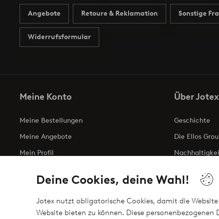
Angebote
Retoure & Reklamation
Sonstige Fr
Widerrufsformular
Meine Konto
Über Jotex
Meine Bestellungen
Geschichte
Meine Angebote
Die Ellos Grou
Mein Profil
Nachhaltigkei
Meine retouren
Business inqui
Deine Cookies, deine Wahl!
Erklärung zur 
Jotex nutzt obligatorische Cookies, damit die Website 
Website bieten zu können. Diese personenbezogenen D