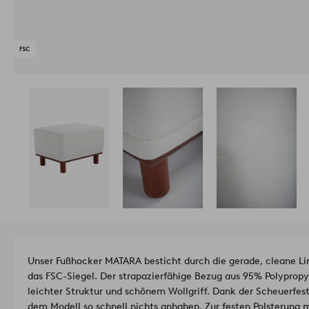
Unser Fußhocker MATARA besticht durch die gerade, cleane Li
das FSC-Siegel. Der strapazierfähige Bezug aus 95% Polypropy
leichter Struktur und schönem Wollgriff. Dank der Scheuerfes
dem Modell so schnell nichts anhaben. Zur festen Polsterung 