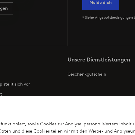
Melde dich
agen
* Siehe Angebotsbedingungen 
Unsere Dienstleistungen
Geschenkgutschein
p stellt sich vor
t
ries
Barrierefreiheit
funktioniert, sowie Cookies zur Analyse, personalisiertem Inhalt 
aten und diese Cookies teilen wir mit den Werbe- und Analyseun