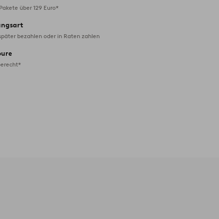
 Pakete über 129 Euro*
ungsart
später bezahlen oder in Raten zahlen
oure
erecht*