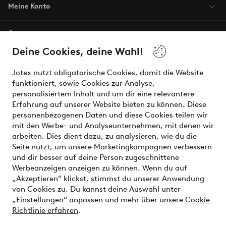
Meine Konto
Über Jotex
Deine Cookies, deine Wahl!
Unsere Dienstleistungen
Jotex nutzt obligatorische Cookies, damit die Website
funktioniert, sowie Cookies zur Analyse,
Bedingungen
personalisiertem Inhalt und um dir eine relevantere
Erfahrung auf unserer Website bieten zu können. Diese
personenbezogenen Daten und diese Cookies teilen wir
mit den Werbe- und Analyseunternehmen, mit denen wir
Sichere Zahlungen - Jetzt bezahlen oder aufteilen
arbeiten. Dies dient dazu, zu analysieren, wie du die
Seite nutzt, um unsere Marketingkampagnen verbessern
Möchtest du mehr über
unsere
und dir besser auf deine Person zugeschnittene
Zahlungsmöglichkeiten
erfahren?
Werbeanzeigen anzeigen zu können. Wenn du auf
„Akzeptieren“ klickst, stimmst du unserer Anwendung
von Cookies zu. Du kannst deine Auswahl unter
„Einstellungen“ anpassen und mehr über unsere
Cookie-
Richtlinie erfahren
.
Österreich - Land auswählen