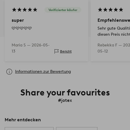
Verifizierter käufer
super
Empfehlenswe
🩷🩷🩷🩷🩷
Sehr gute Qualit
diesen Preis nich
erwartet! Farbe 
Maria S —
2026-05-
Rebekka F —
202
und fühlt sich s
13
05-12
Bericht
man mit Socken d
Informationen zur Bewertung
Share your favourites
#jotex
Mehr entdecken