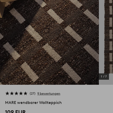
1
/
7
27
9 bewertungen
MARE wendbarer Wollteppich
109 EUR