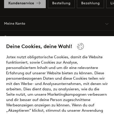
Kundenservice
Bestellung
Bezahlung
L
Meine Konto
Über Jotex
Deine Cookies, deine Wahl!
Unsere Dienstleistungen
Jotex nutzt obligatorische Cookies, damit die Website
funktioniert, sowie Cookies zur Analyse,
Bedingungen
personalisiertem Inhalt und um dir eine relevantere
Erfahrung auf unserer Website bieten zu können. Diese
personenbezogenen Daten und diese Cookies teilen wir
mit den Werbe- und Analyseunternehmen, mit denen wir
Sichere Zahlungen - Jetzt bezahlen oder aufteilen
arbeiten. Dies dient dazu, zu analysieren, wie du die
Seite nutzt, um unsere Marketingkampagnen verbessern
Möchtest du mehr über
unsere
und dir besser auf deine Person zugeschnittene
Zahlungsmöglichkeiten
erfahren?
Werbeanzeigen anzeigen zu können. Wenn du auf
„Akzeptieren“ klickst, stimmst du unserer Anwendung