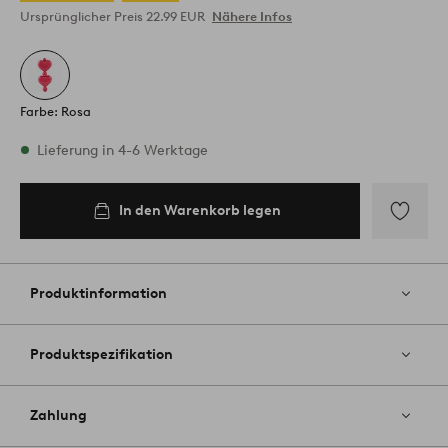
Ursprünglicher Preis
22.99 EUR
Nähere Infos
Farbe: Rosa
Vorrätig
Lieferung in 4-6 Werktage
In den Warenkorb legen
In den
Warenkorb
legen
Zu
Favoriten
hinzufüg
Produktinformation
Produktspezifikation
Zahlung