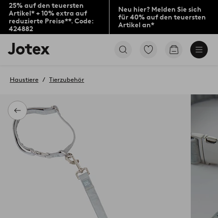
25% auf den teuersten
Neu hier? Melden Sie sich
Artikel* + 10% extra auf
für 40% auf den teuersten
reduzierte Preise**. Code:
Artikel an*
424882
Jotex-
Zu
Zum
Logo
den
Warenkorb
–
als
zur
Favoriten
Haustiere
Tierzubehör
Startseite
markierten
wechseln
Produkten
gehen
Zurück