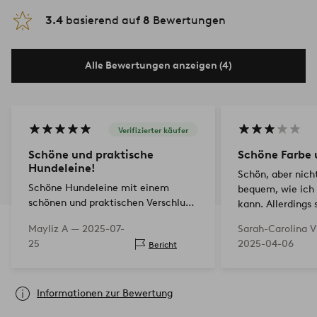
3.4
basierend auf
8
Bewertungen
Alle Bewertungen anzeigen (4)
Verifizierter käufer
Schöne und praktische
Schöne Farbe 
Hundeleine!
Schön, aber nich
Schöne Hundeleine mit einem
bequem, wie ich
schönen und praktischen Verschluss,
kann. Allerdings 
der leicht zu schließen und zu
und Halsband für
Mayliz A —
2025-07-
Sarah-Carolina 
öffnen ist! Sehr zufrieden!👍😊
der Stadt.
25
2025-04-06
Bericht
Informationen zur Bewertung