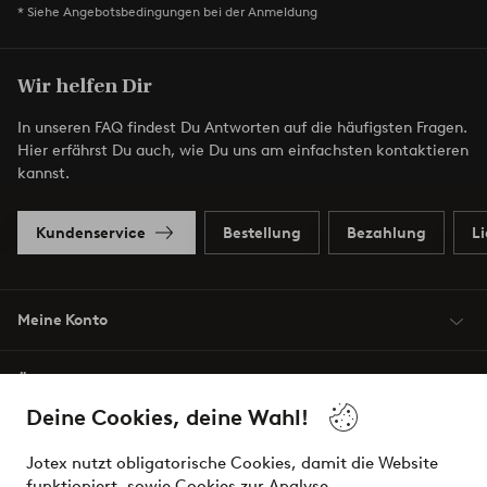
* Siehe Angebotsbedingungen bei der Anmeldung
Wir helfen Dir
In unseren FAQ findest Du Antworten auf die häufigsten Fragen.
Hier erfährst Du auch, wie Du uns am einfachsten kontaktieren
kannst.
Kundenservice
Bestellung
Bezahlung
L
Meine Konto
Über Jotex
Deine Cookies, deine Wahl!
Unsere Dienstleistungen
Jotex nutzt obligatorische Cookies, damit die Website
funktioniert, sowie Cookies zur Analyse,