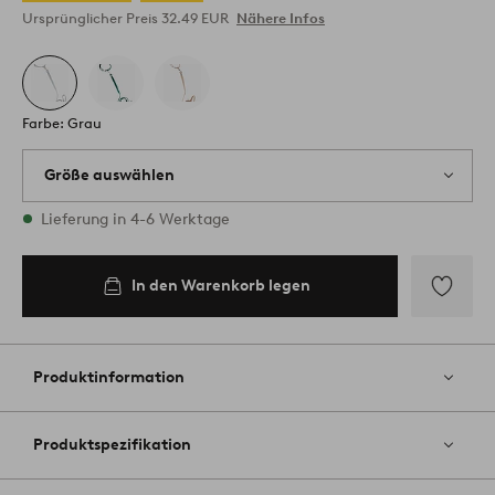
Ursprünglicher Preis
32.49 EUR
Nähere Infos
Farbe: Grau
Größe auswählen
2 Größen vorrätig
Lieferung in 4-6 Werktage
In den Warenkorb legen
In den
M
Warenkorb
legen
Zu
Favoriten
hinzufüg
Produktinformation
Produktspezifikation