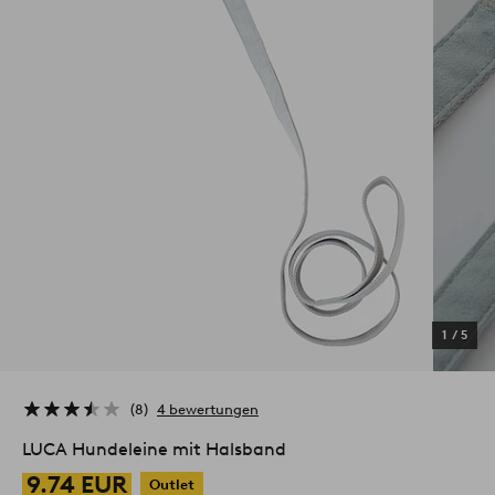
1
/
5
8
4 bewertungen
LUCA Hundeleine mit Halsband
9.74 EUR
Outlet