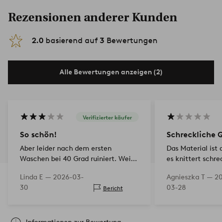
Rezensionen anderer Kunden
2.0
basierend auf
3
Bewertungen
Alle Bewertungen anzeigen (2)
Verifizierter käufer
So schön!
Schreckliche 
Aber leider nach dem ersten
Das Material ist
Waschen bei 40 Grad ruiniert. Weiße
es knittert schre
Falten in der Farbe. Es ist schwierig,
nicht mit einem 
Linda E —
2026-03-
Agnieszka T —
2
eine Tischdecke bei 30 Grad im
Außerdem ist das
30
03-28
Bericht
Feinwaschgang zu waschen und
dem ersten Wasch
trotzdem Fettflecken und ähn…
haben…