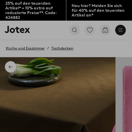
25% auf den teuersten
Neu hier? Melden Sie sich
Artikel* + 10% extra auf
für 40% auf den teuersten
reduzierte Preise**. Code:
Artikel an*
424882
Jotex-
Zu
Zum
Logo
den
Warenkorb
–
als
zur
Favoriten
Küche und Esszimmer
Tischdecken
Startseite
markierten
wechseln
Produkten
gehen
Zurück