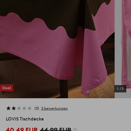
Deal
1
/
3
3
2 bewertungen
LOVIS Tischdecke
40.49 EUR
44.99 EUR