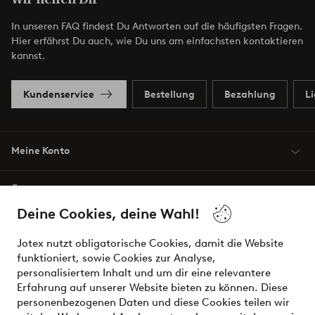
In unseren FAQ findest Du Antworten auf die häufigsten Fragen.
Hier erfährst Du auch, wie Du uns am einfachsten kontaktieren
kannst.
Kundenservice
Bestellung
Bezahlung
L
Meine Konto
Über Jotex
Deine Cookies, deine Wahl!
Unsere Dienstleistungen
Jotex nutzt obligatorische Cookies, damit die Website
funktioniert, sowie Cookies zur Analyse,
Bedingungen
personalisiertem Inhalt und um dir eine relevantere
Erfahrung auf unserer Website bieten zu können. Diese
personenbezogenen Daten und diese Cookies teilen wir