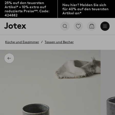
25% auf den teuersten
Neu hier? Melden Sie sich
Artikel* + 10% extra auf
für 40% auf den teuersten
reduzierte Preise**. Code:
Artikel an*
424882
Jotex-
Zu
Zum
Logo
den
Warenkorb
–
als
zur
Favoriten
Küche und Esszimmer
Tassen und Becher
Startseite
markierten
wechseln
Produkten
gehen
Zurück