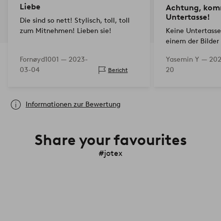
Liebe
Achtung, kom
Untertasse!
Die sind so nett! Stylisch, toll, toll
zum Mitnehmen! Lieben sie!
Keine Untertasse
einem der Bilder 
Konnte sie auch 
Fornøyd1001 —
2023-
Yasemin Y —
202
Website finden.
03-04
20
Bericht
Informationen zur Bewertung
Share your favourites
#jotex