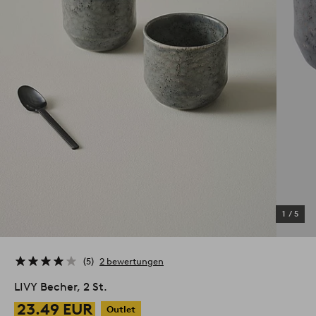
1
/
5
5
2 bewertungen
LIVY Becher, 2 St.
23.49 EUR
Outlet