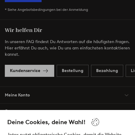
* Siehe Angebotsbedingungen bei der Anmeldung
Wir helfen Dir
In unseren FAQ findest Du Antworten auf die häufigsten Fragen.
Hier erfährst Du auch, wie Du uns am einfachsten kontaktieren
kannst.
Kundenservice
Bestellung
Bezahlung
L
Meine Konto
Über Jotex
Deine Cookies, deine Wahl!
Unsere Dienstleistungen
Jotex nutzt obligatorische Cookies, damit die Website