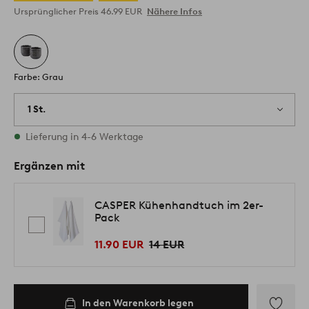
Ursprünglicher Preis
46.99 EUR
Nähere Infos
Farbe: Grau
1 St.
Vorrätig
Lieferung in 4-6 Werktage
Ergänzen mit
CASPER Kühenhandtuch im 2er-
Pack
11.90 EUR
14 EUR
In den Warenkorb legen