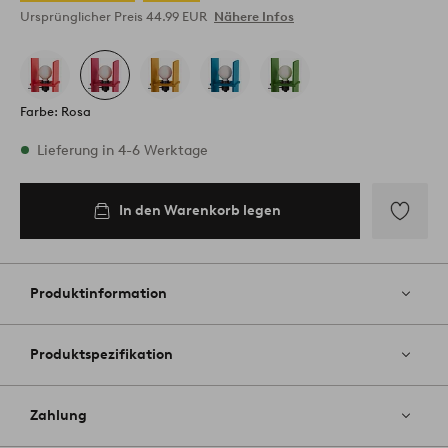
Ursprünglicher Preis
44.99 EUR
Nähere Infos
Farbe: Rosa
Vorrätig
Lieferung in 4-6 Werktage
In den Warenkorb legen
In den
Warenkorb
legen
Zu
Favoriten
hinzufüg
Produktinformation
Produktspezifikation
Zahlung