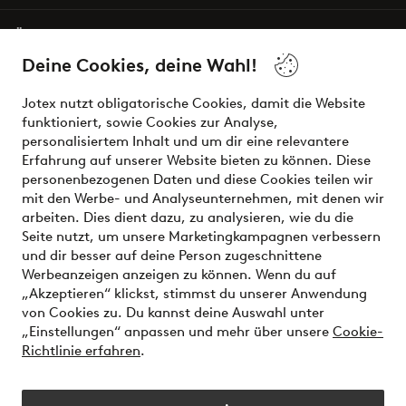
Über Jotex
Deine Cookies, deine Wahl!
Unsere Dienstleistungen
Jotex nutzt obligatorische Cookies, damit die Website
funktioniert, sowie Cookies zur Analyse,
Bedingungen
personalisiertem Inhalt und um dir eine relevantere
Erfahrung auf unserer Website bieten zu können. Diese
personenbezogenen Daten und diese Cookies teilen wir
mit den Werbe- und Analyseunternehmen, mit denen wir
Sichere Zahlungen - Jetzt bezahlen oder aufteilen
arbeiten. Dies dient dazu, zu analysieren, wie du die
Seite nutzt, um unsere Marketingkampagnen verbessern
Möchtest du mehr über
unsere
und dir besser auf deine Person zugeschnittene
Zahlungsmöglichkeiten
erfahren?
Werbeanzeigen anzeigen zu können. Wenn du auf
„Akzeptieren“ klickst, stimmst du unserer Anwendung
von Cookies zu. Du kannst deine Auswahl unter
„Einstellungen“ anpassen und mehr über unsere
Cookie-
Richtlinie erfahren
.
Österreich - Land auswählen