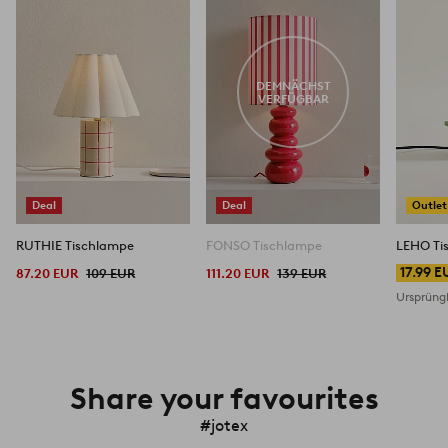
Favoriten
Favoriten
hinzufügen
hinzufügen
DEMNÄCHST
VERFÜGBAR
Deal
Deal
Outlet
RUTHIE Tischlampe
FONSO Tischlampe
LEHO Ti
17.99 E
87.20 EUR
109 EUR
111.20 EUR
139 EUR
Ursprüngl
Share your favourites
#jotex