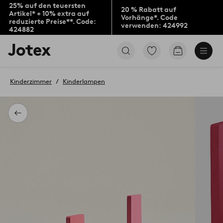
25% auf den teuersten
20 % Rabatt auf
Artikel* + 10% extra auf
Vorhänge*. Code
reduzierte Preise**. Code:
verwenden: 424992
424882
Jotex-
Zu
Zum
Logo
den
Warenkorb
–
als
zur
Favoriten
Kinderzimmer
Kinderlampen
Startseite
markierten
wechseln
Produkten
gehen
Zurück