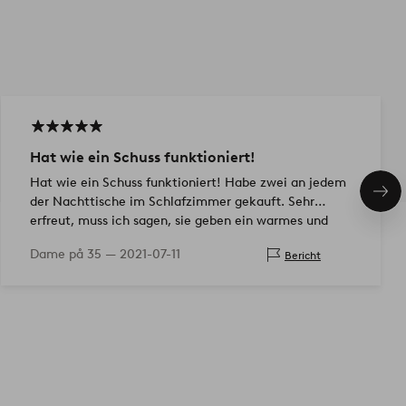
Hat wie ein Schuss funktioniert!
Hat wie ein Schuss funktioniert! Habe zwei an jedem
Näc
der Nachttische im Schlafzimmer gekauft. Sehr
Pro
erfreut, muss ich sagen, sie geben ein warmes und
schönes Licht ab und…
Dame på 35 —
2021-07-11
Bericht