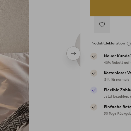
Zu
Favoriten
Produktdeklaration
hinzufügen
Nächstes
Neuer Kunde
Produkt
40% Rabatt auf d
Kostenloser V
Gilt für normale
Flexible Zahl
Jetzt bezahlen, 
Einfache Ret
30 Tage Rückgab