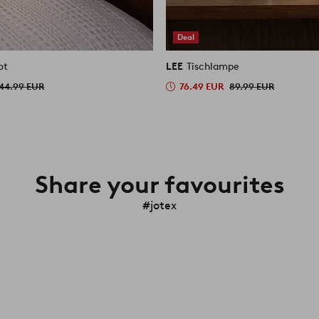
Deal
ot
LEE
Tischlampe
44.99 EUR
76.49 EUR
89.99 EUR
Share your favourites
#jotex