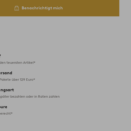
Benachrichtigt mich
?
en teuersten Artikel*
ersand
 Pakete über 129 Euro*
ungsart
später bezahlen oder in Raten zahlen
oure
erecht*