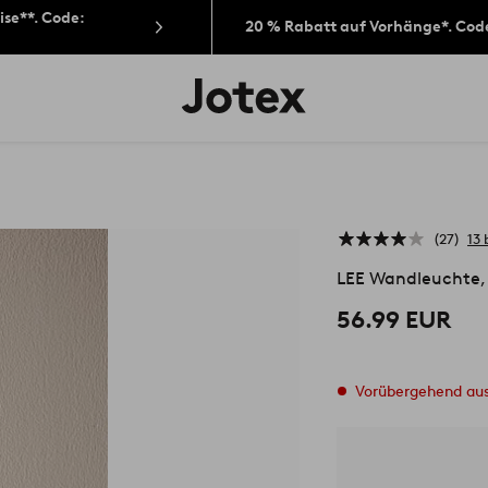
ise**. Code:
20 % Rabatt auf Vorhänge*. Cod
Jotex-
Logo
–
zur
Startseite
wechseln
27
13
LEE Wandleuchte,
56.99 EUR
Vorübergehend au