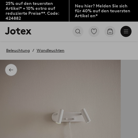
25% auf den teuersten
Neu hier? Melden Sie sich
Artikel* + 10% extra auf
für 40% auf den teuersten
reduzierte Preise**. Code:
Artikel an*
424882
Jotex-
Zu
Zum
Logo
den
Warenkorb
–
als
zur
Favoriten
Beleuchtung
Wandleuchten
Startseite
markierten
wechseln
Produkten
gehen
Zurück