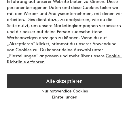
Erfahrung auf unserer Website bieten zu können. Diese
personenbezogenen Daten und diese Cookies teilen wir
Meine Konto
mit den Werbe- und Analyseunternehmen, mit denen wir
arbeiten. Dies dient dazu, zu analysieren, wie du die
Seite nutzt, um unsere Marketingkampagnen verbessern
Über Jotex
und dir besser auf deine Person zugeschnittene
Werbeanzeigen anzeigen zu können. Wenn du auf
Unsere Dienstleistungen
„Akzeptieren“ klickst, stimmst du unserer Anwendung
von Cookies zu. Du kannst deine Auswahl unter
„Einstellungen“ anpassen und mehr über unsere
Cookie-
Bedingungen
Richtlinie erfahren
.
Alle akzeptieren
Sichere Zahlungen - Jetzt bezahlen oder aufteilen
Möchtest du mehr über
unsere
Nur notwendige Cookies
Zahlungsmöglichkeiten
erfahren?
Einstellungen