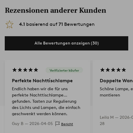
Rezensionen anderer Kunden
4.1
basierend auf
71
Bewertungen
Alle Bewertungen anzeigen (30)
Verifizierter käufer
Perfekte Nachttischlampe
Doppelte Wan
Endlich haben wir die für uns
Schöne Lampe, e
perfekte Nachttischlampe
montieren
gefunden. Tasten zur Regulierung
des Lichts und Lampen, die einfach
geschwenkt werden können.
Leila M —
2026-
Außerdem ein Lampenschirm,…
Guy B —
2026-04-05
28
Bericht