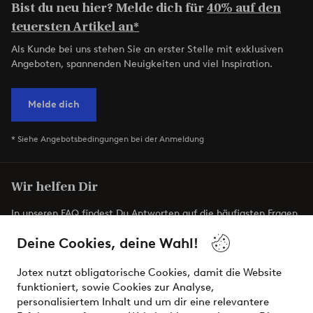
Bist du neu hier? Melde dich für
40% auf den
teuersten Artikel an*
Als Kunde bei uns stehen Sie an erster Stelle mit exklusiven
Angeboten, spannenden Neuigkeiten und viel Inspiration.
Melde dich
* Siehe Angebotsbedingungen bei der Anmeldung
Wir helfen Dir
In unseren FAQ findest Du Antworten auf die häufigsten Fragen.
Hier erfährst Du auch, wie Du uns am einfachsten kontaktieren
Deine Cookies, deine Wahl!
kannst.
Jotex nutzt obligatorische Cookies, damit die Website
Kundenservice
Bestellung
Bezahlung
L
funktioniert, sowie Cookies zur Analyse,
personalisiertem Inhalt und um dir eine relevantere