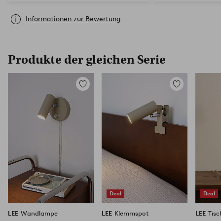
Informationen zur Bewertung
Produkte der gleichen Serie
Zu
Zu
Favoriten
Favoriten
hinzufügen
hinzufügen
Deal
Deal
LEE
Wandlampe
LEE
Klemmspot
LEE
Tis