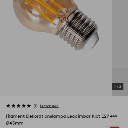
1
/
2
1
1 rezension
Filament Dekorationslampa Leddimbar Klot E27 4W
Ø45mm