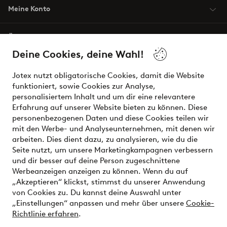
Meine Konto
Über Jotex
Deine Cookies, deine Wahl!
Unsere Dienstleistungen
Jotex nutzt obligatorische Cookies, damit die Website
funktioniert, sowie Cookies zur Analyse,
Bedingungen
personalisiertem Inhalt und um dir eine relevantere
Erfahrung auf unserer Website bieten zu können. Diese
personenbezogenen Daten und diese Cookies teilen wir
mit den Werbe- und Analyseunternehmen, mit denen wir
Sichere Zahlungen - Jetzt bezahlen oder aufteilen
arbeiten. Dies dient dazu, zu analysieren, wie du die
Seite nutzt, um unsere Marketingkampagnen verbessern
Möchtest du mehr über
unsere
und dir besser auf deine Person zugeschnittene
Zahlungsmöglichkeiten
erfahren?
Werbeanzeigen anzeigen zu können. Wenn du auf
„Akzeptieren“ klickst, stimmst du unserer Anwendung
von Cookies zu. Du kannst deine Auswahl unter
„Einstellungen“ anpassen und mehr über unsere
Cookie-
Richtlinie erfahren
.