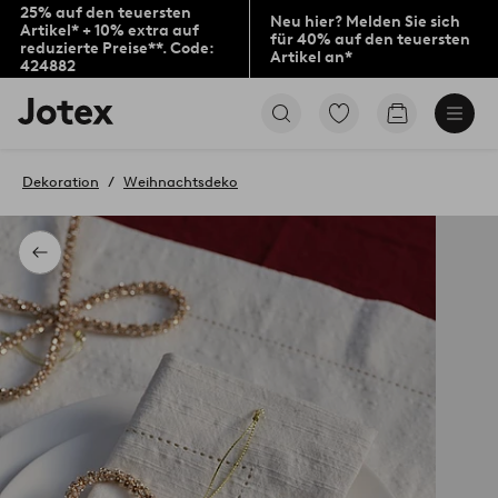
25% auf den teuersten
Neu hier? Melden Sie sich
Artikel* + 10% extra auf
für 40% auf den teuersten
reduzierte Preise**. Code:
Artikel an*
424882
Jotex-
Zu
Zum
Logo
den
Warenkorb
–
als
zur
Favoriten
Dekoration
Weihnachtsdeko
Startseite
markierten
wechseln
Produkten
gehen
Zurück