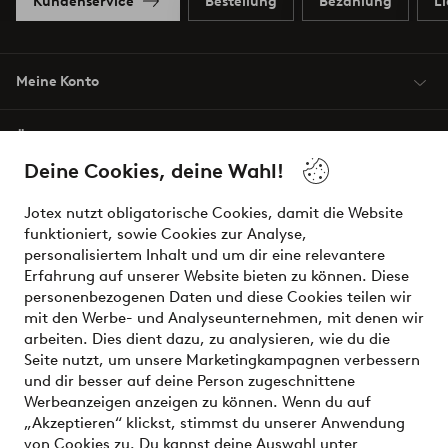
Kundenservice
Bestellung
Bezahlung
L
Meine Konto
Über Jotex
Deine Cookies, deine Wahl!
Unsere Dienstleistungen
Jotex nutzt obligatorische Cookies, damit die Website
funktioniert, sowie Cookies zur Analyse,
Bedingungen
personalisiertem Inhalt und um dir eine relevantere
Erfahrung auf unserer Website bieten zu können. Diese
personenbezogenen Daten und diese Cookies teilen wir
mit den Werbe- und Analyseunternehmen, mit denen wir
Sichere Zahlungen - Jetzt bezahlen oder aufteilen
arbeiten. Dies dient dazu, zu analysieren, wie du die
Seite nutzt, um unsere Marketingkampagnen verbessern
Möchtest du mehr über
unsere
und dir besser auf deine Person zugeschnittene
Zahlungsmöglichkeiten
erfahren?
Werbeanzeigen anzeigen zu können. Wenn du auf
„Akzeptieren“ klickst, stimmst du unserer Anwendung
von Cookies zu. Du kannst deine Auswahl unter