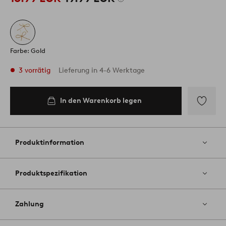
Farbe: Gold
3 vorrätig
Lieferung in 4-6 Werktage
In den Warenkorb legen
In den
Warenkorb
legen
Zu
Favoriten
hinzufüg
Produktinformation
Produktspezifikation
Zahlung