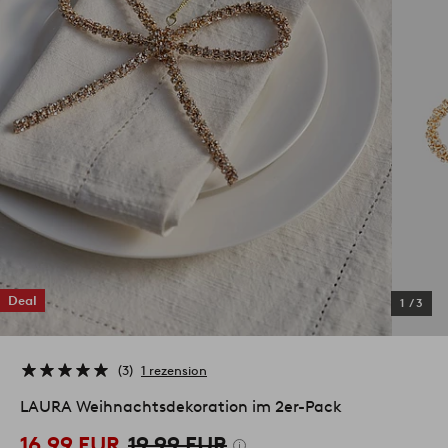
Deal
1
/
3
3
1 rezension
LAURA Weihnachtsdekoration im 2er-Pack
16.99 EUR
19.99 EUR