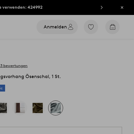
e verwenden: 424992
Schli
Anmelden
Zu
Zum
den
Warenko
als
Favoriten
markierten
Produkten
gehen
33 bewertungen
gsvorhang Ösenschal, 1 St.
ic