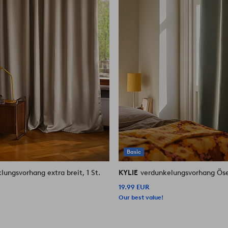
Basic
lungsvorhang extra breit, 1 St.
KYLIE
verdunkelungsvorhang Ösen
19.99 EUR
Our best value!