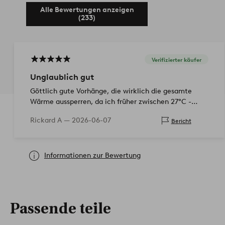
Alle Bewertungen anzeigen
(233)
Verifizierter käufer
Unglaublich gut
Göttlich gute Vorhänge, die wirklich die gesamte
Wärme aussperren, da ich früher zwischen 27°C -
32°C in meiner Wohnung hatte, aber seit die
Rickard A —
2026-06-07
Bericht
Vorhänge hängen, nur noch 21°C - 22°C drinne…
Informationen zur Bewertung
Passende teile