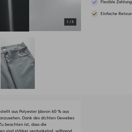
Flexible Zahlung
Einfache Retour
1
/
3
tellt aus Polyester (davon 60 % aus
ön anzusehen. Dank des dichten Gewebes
u beachten ist, dass die
en sind stärker verdunkelnd, während