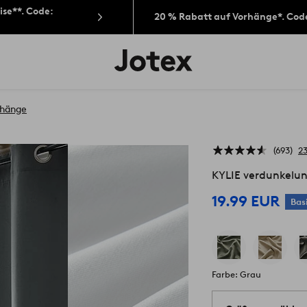
ise**. Code:
20 % Rabatt auf Vorhänge*. Cod
Jotex-
Logo
–
zur
Startseite
rhänge
wechseln
693
2
KYLIE verdunkelun
19.99 EUR
Bas
Farbe: Grau