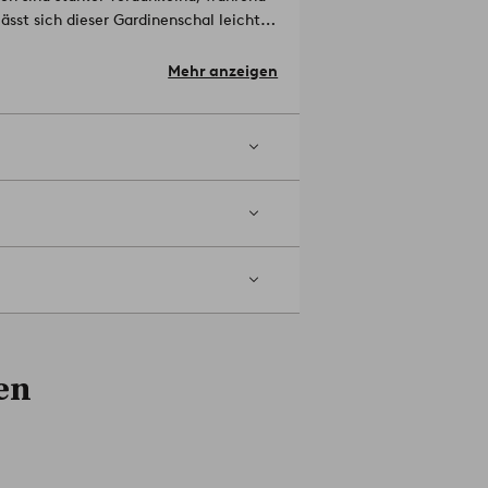
ässt sich dieser Gardinenschal leicht
240 g/m².
Das Produkt enthält
rtigung verwertet werden. So erhalten
Mehr anzeigen
aterial: 100% Polyester.
te die Länge angeben.
uch einen Verdunkelungsvorhang wählen,
elnummer: 1716681-12
en