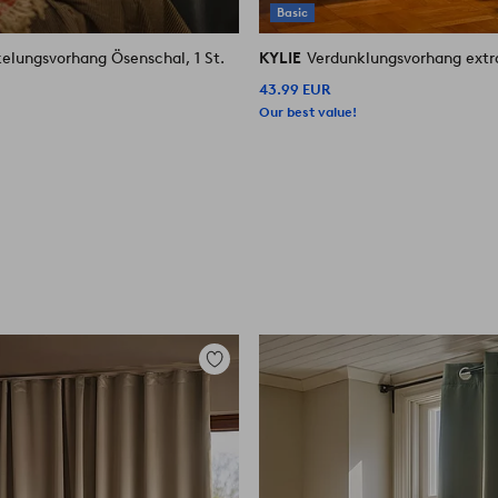
Basic
elungsvorhang Ösenschal, 1 St.
KYLIE
Verdunklungsvorhang extra 
43.99 EUR
Our best value!
Zu
Favoriten
hinzufügen