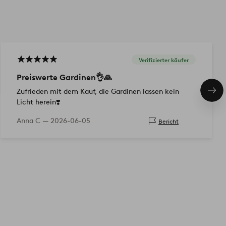
Verifizierter käufer
Preiswerte Gardinen👌🙏
Zufrieden mit dem Kauf, die Gardinen lassen kein
Näc
Pro
Licht herein❣️
Anna C —
2026-06-05
Bericht