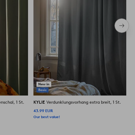
Nächs
Produ
New in
Basic
schal, 1 St.
KYLIE
Verdunklungsvorhang extra breit, 1 St.
K
43.99 EUR
1
Our best value!
O