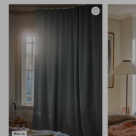
Zu
Favoriten
hinzufügen
New in