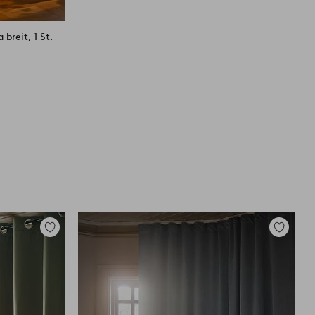
breit, 1 St.
Zu
Zu
Favoriten
Favoriten
hinzufügen
hinzufüg