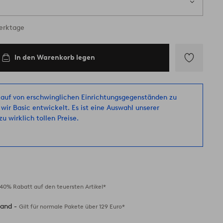
ig
Werktage
In den Warenkorb legen
Zu
Favoriten
hinzufügen
auf von erschwinglichen Einrichtungsgegenständen zu
 wir Basic entwickelt. Es ist eine Auswahl unserer
u wirklich tollen Preise.
40% Rabatt auf den teuersten Artikel*
sand -
Gilt für normale Pakete über 129 Euro*