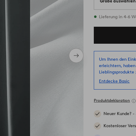
Größe auswählen
Alle Größen vorrät
Lieferung in 4-6 
Nächstes
Um Ihnen den Eink
Produkt
erleichtern, haben
Lieblingsprodukte z
Entdecke Basic
Produktdeklaration
Neuer Kunde? -
Kostenloser Ver