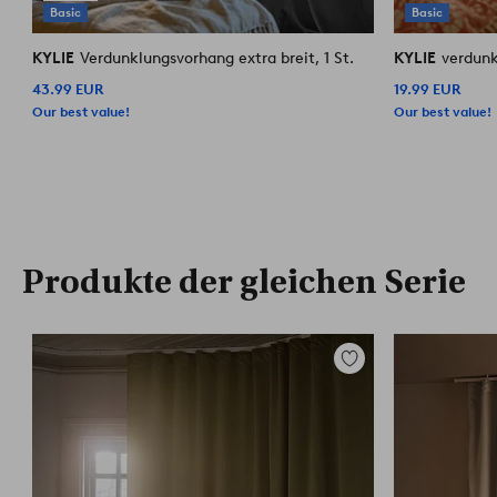
Basic
Basic
KYLIE
Verdunklungsvorhang extra breit, 1 St.
KYLIE
verdunk
43.99 EUR
19.99 EUR
Our best value!
Our best value!
Produkte der gleichen Serie
Zu
Favoriten
hinzufügen