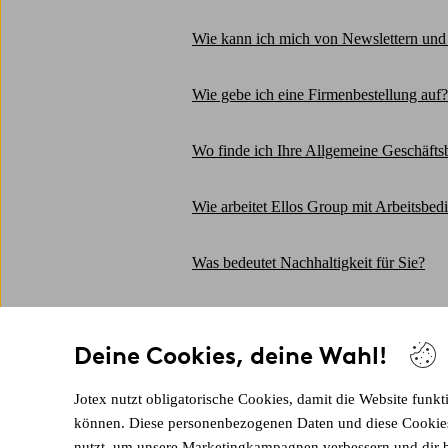
Wie kann ich mich von Newslettern un
Wie gebe ich eine Firmenbestellung auf?
Wo finde ich Ihre Allgemeine Geschäft
Wie arbeitet Ellos Group mit Arbeitsbed
Was bedeutet Nachhaltigkeit für Sie?
Wie registriere ich mich als neuer Kund
Deine Cookies, deine Wahl!
Haben Sie einen Katalog?
Jotex nutzt obligatorische Cookies, damit die Website funkt
können. Diese personenbezogenen Daten und diese Cookies t
Kann ich Stoffproben von Möbeln beste
nutzt, um unsere Marketingkampagnen verbessern und dir b