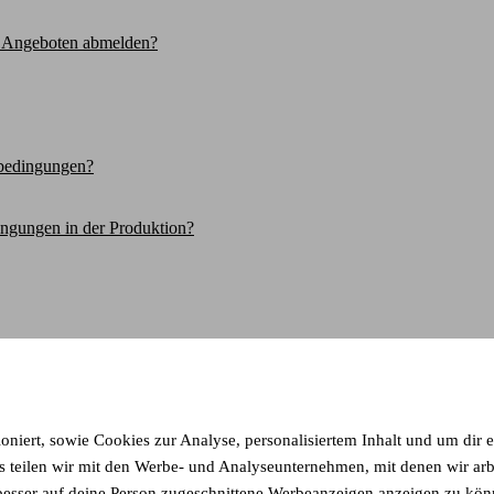
d Angeboten abmelden?
sbedingungen?
ingungen in der Produktion?
e?
ioniert, sowie Cookies zur Analyse, personalisiertem Inhalt und um dir 
eilen wir mit den Werbe- und Analyseunternehmen, mit denen wir arbeit
llen?
esser auf deine Person zugeschnittene Werbeanzeigen anzeigen zu könn