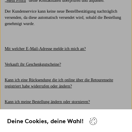
„
Mein Profil
“ deine Kontaktdaten überprüfen und anpassen.
Der Kundenservice kann keine neue Bestellbestätigung nachträglich
versenden, da diese automatisch versendet wird, sobald die Bestellung
genehmigt wurde.
Mit welcher E-Mail-Adresse melde ich mich an?
Verkauft ihr Geschenkgutscheine?
Kann ich eine Rücksendung die ich online über die Retourenseite
registriert habe widerrufen oder ändern?
Kann ich meine Bestellung ändern oder stornieren?
Wo finde ich meine Angebote und Rabattcodes sowie deren
Deine Cookies, deine Wahl!
Bedingungen?