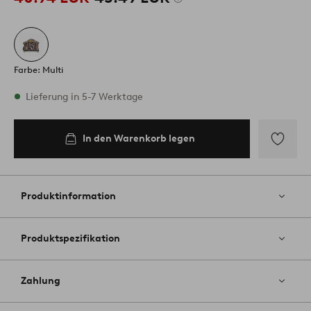
Farbe: Multi
Vorrätig
Lieferung in 5-7 Werktage
In den Warenkorb legen
In den
Warenkorb
legen
Zu
Favoriten
hinzufüg
Produktinformation
Produktspezifikation
Zahlung