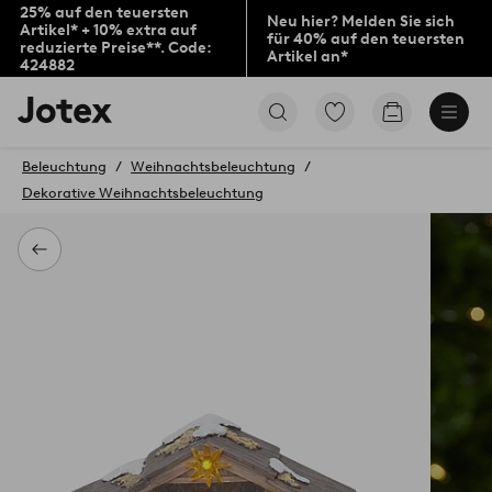
25% auf den teuersten
Neu hier? Melden Sie sich
Artikel* + 10% extra auf
für 40% auf den teuersten
reduzierte Preise**. Code:
Artikel an*
424882
Jotex-
Zu
Zum
Logo
den
Warenkorb
–
als
zur
Beleuchtung
Weihnachtsbeleuchtung
Favoriten
Startseite
Dekorative Weihnachtsbeleuchtung
markierten
wechseln
Produkten
gehen
Zurück