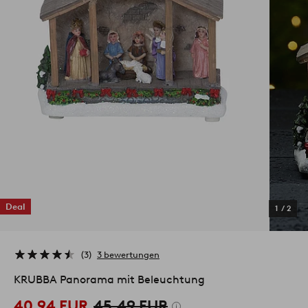
Deal
1
/
2
3
3 bewertungen
KRUBBA Panorama mit Beleuchtung
40.94 EUR
45.49 EUR