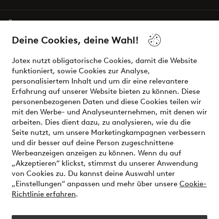
Über Jotex
Deine Cookies, deine Wahl!
Unsere Dienstleistungen
Jotex nutzt obligatorische Cookies, damit die Website
funktioniert, sowie Cookies zur Analyse,
Bedingungen
personalisiertem Inhalt und um dir eine relevantere
Erfahrung auf unserer Website bieten zu können. Diese
personenbezogenen Daten und diese Cookies teilen wir
mit den Werbe- und Analyseunternehmen, mit denen wir
Sichere Zahlungen - Jetzt bezahlen oder aufteilen
arbeiten. Dies dient dazu, zu analysieren, wie du die
Seite nutzt, um unsere Marketingkampagnen verbessern
Möchtest du mehr über
unsere
und dir besser auf deine Person zugeschnittene
Zahlungsmöglichkeiten
erfahren?
Werbeanzeigen anzeigen zu können. Wenn du auf
„Akzeptieren“ klickst, stimmst du unserer Anwendung
von Cookies zu. Du kannst deine Auswahl unter
„Einstellungen“ anpassen und mehr über unsere
Cookie-
Richtlinie erfahren
.
Österreich - Land auswählen