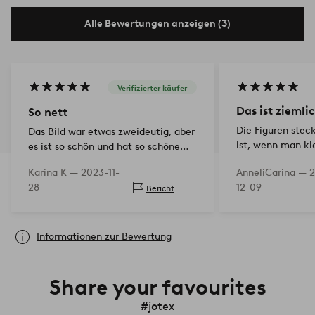
Alle Bewertungen anzeigen (3)
Verifizierter käufer
Das ist ziemli
So nett
Die Figuren steck
Das Bild war etwas zweideutig, aber
ist, wenn man kl
es ist so schön und hat so schöne
hat. Der Stern l
Details. Ich bin sehr zufrieden damit
Karina K —
2023-11-
AnneliCarina —
2
wunderschön
28
12-09
Bericht
Informationen zur Bewertung
Share your favourites
#jotex