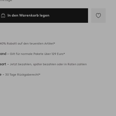
In den Warenkorb legen
Zu
Favoriten
hinzufügen
40% Rabatt auf den teuersten Artikel*
sand -
Gilt für normale Pakete über 129 Euro*
sart -
Jetzt bezahlen, später bezahlen oder in Raten zahlen
e -
30 Tage Rückgaberecht*