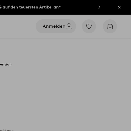
% auf den teuersten Artikel an*
Schli
Anmelden
Zu
Zum
den
Warenko
als
Favoriten
markierten
Produkten
gehen
zension
erktage