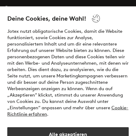
Über Jotex
Deine Cookies, deine Wahl!
Unsere Dienstleistungen
Jotex nutzt obligatorische Cookies, damit die Website
funktioniert, sowie Cookies zur Analyse,
Bedingungen
personalisiertem Inhalt und um dir eine relevantere
Erfahrung auf unserer Website bieten zu können. Diese
personenbezogenen Daten und diese Cookies teilen wir
mit den Werbe- und Analyseunternehmen, mit denen wir
Sichere Zahlungen - Jetzt bezahlen oder aufteilen
arbeiten. Dies dient dazu, zu analysieren, wie du die
Seite nutzt, um unsere Marketingkampagnen verbessern
Möchtest du mehr über
unsere
und dir besser auf deine Person zugeschnittene
Zahlungsmöglichkeiten
erfahren?
Werbeanzeigen anzeigen zu können. Wenn du auf
„Akzeptieren“ klickst, stimmst du unserer Anwendung
von Cookies zu. Du kannst deine Auswahl unter
„Einstellungen“ anpassen und mehr über unsere
Cookie-
Richtlinie erfahren
.
Österreich - Land auswählen
Alle akzeptieren