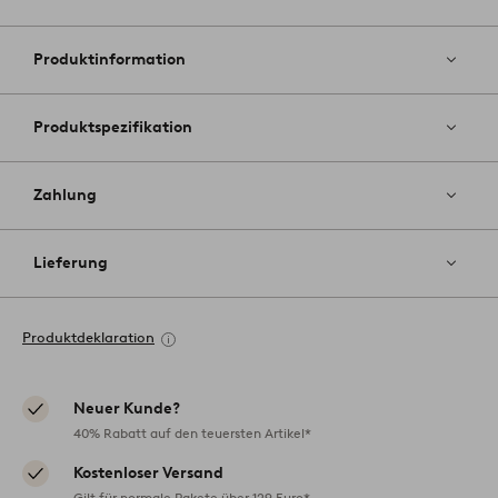
Zu
Favoriten
hinzufüg
Produktinformation
Produktspezifikation
Zahlung
Lieferung
Produktdeklaration
Neuer Kunde?
40% Rabatt auf den teuersten Artikel*
Kostenloser Versand
Gilt für normale Pakete über 129 Euro*