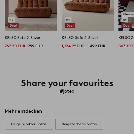
New i
Deal
Deal
Deal
KELSO Sofa 2-Sitzer
KELSO
Sofa 3-Sitzer
KELSO Zw
767.20 EUR
959 EUR
1,124.25 EUR
1,499 EUR
863.10 
Share your favourites
#jotex
Mehr entdecken
Beige 3-Sitzer Sofas
Beigefarbene Sofas