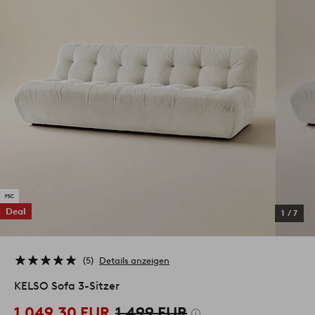
Deal
1
/
7
5
Details anzeigen
KELSO Sofa 3-Sitzer
1,049.30 EUR
1,499 EUR