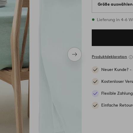
Größe auswählen
2 Größen vorrätig
Lieferung in 4-6 
Nächstes
Produktdeklaration
Produkt
Neuer Kunde? -
Kostenloser Ver
Flexible Zahlung
Einfache Retour