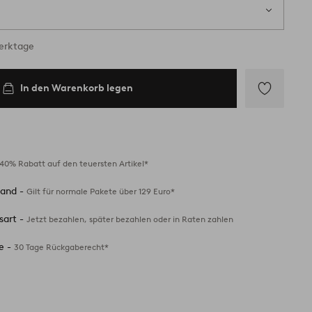
Werktage
In den Warenkorb legen
Zu
Favoriten
hinzufügen
40% Rabatt auf den teuersten Artikel*
sand -
Gilt für normale Pakete über 129 Euro*
sart -
Jetzt bezahlen, später bezahlen oder in Raten zahlen
e -
30 Tage Rückgaberecht*