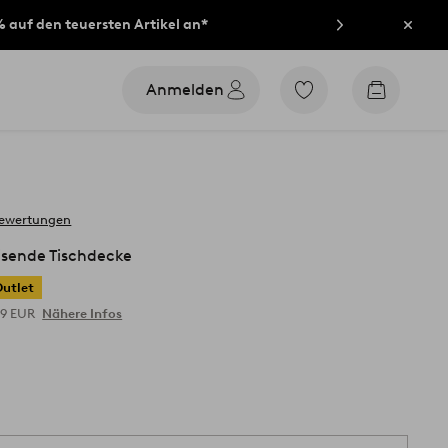
% auf den teuersten Artikel an*
Schli
Anmelden
Zu
Zum
den
Warenko
als
Favoriten
markierten
Produkten
gehen
bewertungen
sende Tischdecke
Outlet
09 EUR
Nähere Infos