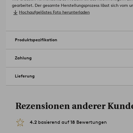
gearbeitet. Der gesamte Herstellungsprozess lässt sich vom 
bis hin zur Leinenfaser nachverfolgen.
Hochaufgelöstes Foto herunterladen
Lizenznummer: BVFR10612912
Material: 100 % Leinen.
Größe: Breite 140 cm; beim Bestellen bitte die Länge angeben
Pflegehinweis: Waschbar bei 40 °C. Läuft max. 5% ein.
Tipp: Zur Tischdecke passen weitere Produkte aus unserer Serie 
Produktspezifikation
wasserabweisenden Leinenqualität gearbeitet sind.
Artikelnum
Zahlung
Lieferung
Rezensionen anderer Kund
4.2
basierend auf
18
Bewertungen