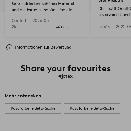
viel Plastik
Sehr zufrieden: schönes Material
Die Textil-Qualit
und die Farbe ist schön. Und ein
als erwartet und
Pluspunkt: passt prima über unser
Gerrie T —
2026-05-
sind leider bere
'abweichendes' Bettdeckenmaß.
25
hrtd15 —
2022-0
der Ware lose. I
Bericht
Größe 220x200 ist nämlich fast
deswegen keine
nirgendwo zu kaufen.
Informationen zur Bewertung
Share your favourites
#jotex
Mehr entdecken
Rosafarbene Bettwäsche
Rosafarbene Bettwäsche