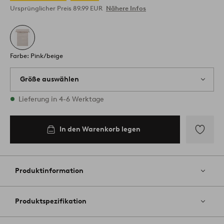
Ursprünglicher Preis
89.99 EUR
Nähere Infos
Farbe: Pink/beige
Größe auswählen
1 Größen vorrätig
Lieferung in 4-6 Werktage
In den Warenkorb legen
Zu
Favoriten
hinzufüg
Produktinformation
Produktspezifikation