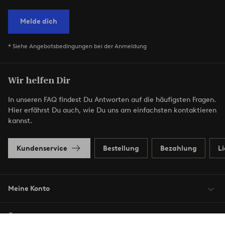
Melde dich
* Siehe Angebotsbedingungen bei der Anmeldung
Wir helfen Dir
In unseren FAQ findest Du Antworten auf die häufigsten Fragen.
Hier erfährst Du auch, wie Du uns am einfachsten kontaktieren
kannst.
Kundenservice
Bestellung
Bezahlung
L
Meine Konto
Über Jotex