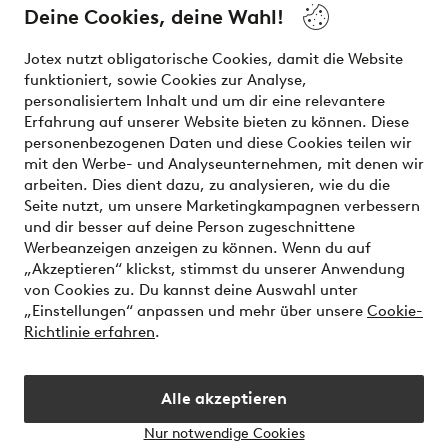
Deine Cookies, deine Wahl!
Unsere Dienstleistungen
Jotex nutzt obligatorische Cookies, damit die Website
funktioniert, sowie Cookies zur Analyse,
Bedingungen
personalisiertem Inhalt und um dir eine relevantere
Erfahrung auf unserer Website bieten zu können. Diese
personenbezogenen Daten und diese Cookies teilen wir
mit den Werbe- und Analyseunternehmen, mit denen wir
Sichere Zahlungen - Jetzt bezahlen oder aufteilen
arbeiten. Dies dient dazu, zu analysieren, wie du die
Seite nutzt, um unsere Marketingkampagnen verbessern
Möchtest du mehr über
unsere
und dir besser auf deine Person zugeschnittene
Zahlungsmöglichkeiten
erfahren?
Werbeanzeigen anzeigen zu können. Wenn du auf
„Akzeptieren“ klickst, stimmst du unserer Anwendung
von Cookies zu. Du kannst deine Auswahl unter
„Einstellungen“ anpassen und mehr über unsere
Cookie-
Richtlinie erfahren
.
Österreich - Land auswählen
Alle akzeptieren
Instagram
Facebook
Nur notwendige Cookies