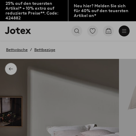
25% auf den teuersten
Neu hier? Melden Sie sich
Artikel* + 10% extra auf
für 40% auf den teuersten
reduzierte Preise**. Code:
Artikel an*
424882
Jotex-
Zu
Zum
Logo
den
Warenkorb
–
als
zur
Favoriten
Bettwäsche
Bettbezüge
Startseite
markierten
wechseln
Produkten
gehen
Zurück