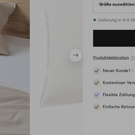
Größe auswählen
1 Größen vorrätig
Lieferung in 4-6 
Nächstes
Produktdeklaration
Produkt
Neuer Kunde? -
Kostenloser Ver
Flexible Zahlung
Einfache Retour