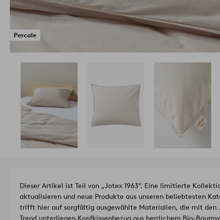
Percale
Dieser Artikel ist Teil von „Jotex 1963". Eine limitierte Kollekti
aktualisieren und neue Produkte aus unseren beliebtesten Kate
trifft hier auf sorgfältig ausgewählte Materialien, die mit d
Trend unterliegen.
Kopfkissenbezug aus herrlichem Bio-Baumwol