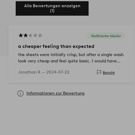
Alle Bewertungen anzeigen
(1)
Verifizierter käufer
a cheaper feeling than expected
the sheets were initially crisp, but after a single wash
look very cheap and feel quite basic. I would have
paid more for something nicer, but i assumed these
Jonathan R —
2024-07-22
Bericht
were high…
Informationen zur Bewertung