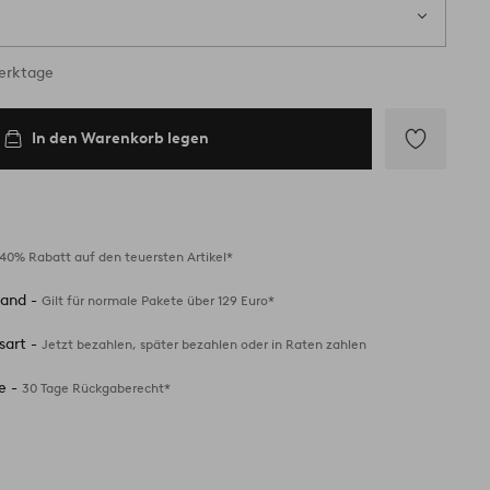
Werktage
In den Warenkorb legen
Zu
Favoriten
hinzufügen
40% Rabatt auf den teuersten Artikel*
sand -
Gilt für normale Pakete über 129 Euro*
sart -
Jetzt bezahlen, später bezahlen oder in Raten zahlen
e -
30 Tage Rückgaberecht*