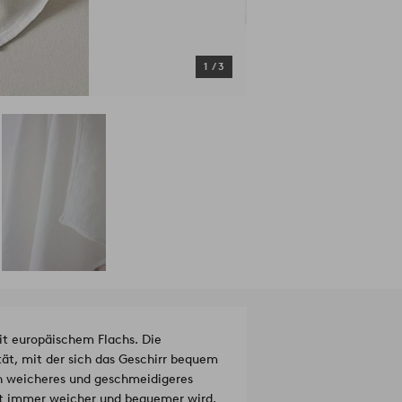
1
/
3
it europäischem Flachs. Die
tät, mit der sich das Geschirr bequem
in weicheres und geschmeidigeres
eit immer weicher und bequemer wird,