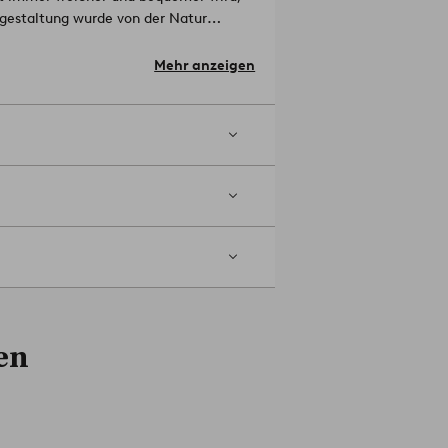
bgestaltung wurde von der Natur
rodukt enthält hochwertiges Leinen,
de und in der gesamten Lieferkette
Mehr anzeigen
 100% Flachs.
chrumpfung max 5 %.
Artikelnummer:
en