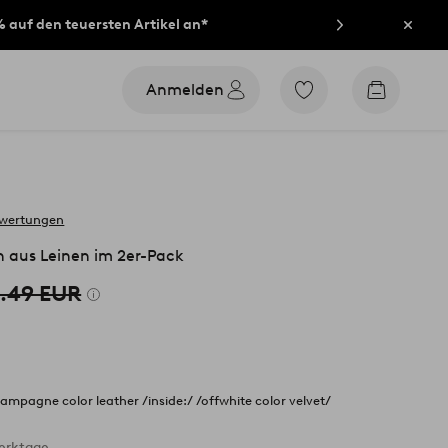
% auf den teuersten Artikel an*
Schli
Anmelden
Zu
Zum
den
Warenko
als
Favoriten
markierten
Produkten
gehen
ewertungen
 aus Leinen im 2er-Pack
.49 EUR
hampagne color leather /inside:/ /offwhite color velvet/
Werktage