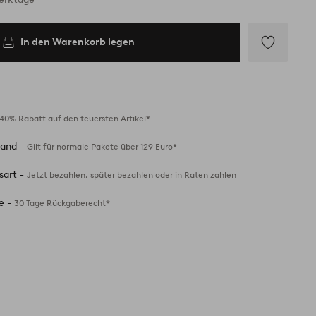
In den Warenkorb legen
Zu
Favoriten
hinzufügen
40% Rabatt auf den teuersten Artikel*
sand -
Gilt für normale Pakete über 129 Euro*
sart -
Jetzt bezahlen, später bezahlen oder in Raten zahlen
e -
30 Tage Rückgaberecht*