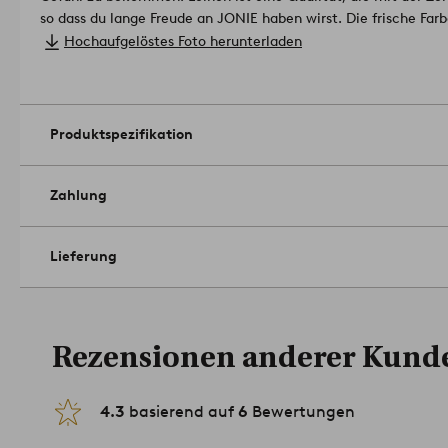
so dass du lange Freude an JONIE haben wirst. Die frische Far
inspiriert.
Leinen mit dem European Flax-Zertifikat, d. h. das P
Hochaufgelöstes Foto herunterladen
das unter Berücksichtigung des Umweltschutzes angebaut wur
von der Pflanze bis zur Faser rückverfolgbar ist.
Material:
Größe: 50 x 70 cm.
Grammgewicht: 160 g/m².
Produktspezifikation
Menge in der Verpackung: 2.
Waschmaschinenfest bei 40°C. S
1704345-03-0
Zahlung
Lieferung
Rezensionen anderer Kund
4.3
basierend auf
6
Bewertungen