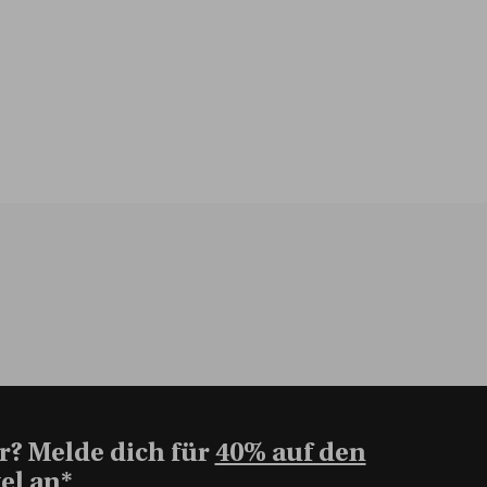
r? Melde dich für
40% auf den
el an*