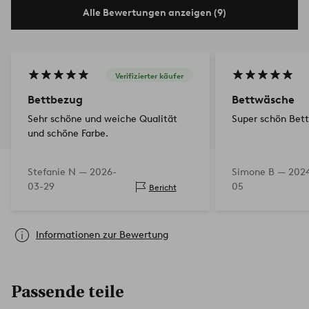
Alle Bewertungen anzeigen (9)
Verifizierter käufer
Bettbezug
Bettwäsche
Sehr schöne und weiche Qualität
Super schön Bet
und schöne Farbe.
Stefanie N —
2026-
Simone B —
2024
03-29
05
Bericht
Informationen zur Bewertung
Passende teile