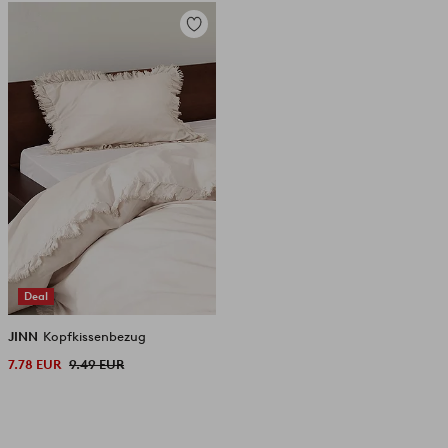
Zu
Favoriten
hinzufügen
Deal
JINN
Kopfkissenbezug
7.78 EUR
9.49 EUR