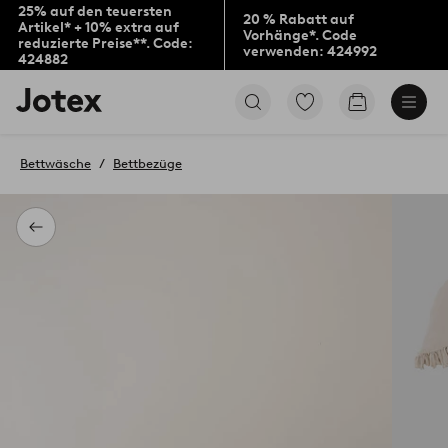
25% auf den teuersten
20 % Rabatt auf
Artikel* + 10% extra auf
Vorhänge*. Code
reduzierte Preise**. Code:
verwenden: 424992
424882
Jotex-
Zu
Zum
Logo
den
Warenkorb
–
als
zur
Favoriten
Bettwäsche
Bettbezüge
Startseite
markierten
wechseln
Produkten
gehen
Zurück