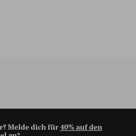
r? Melde dich für
40% auf den
el an*