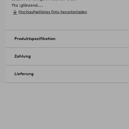
Yta :glänzend.
Größe: Höhe 9.5 cm, ø 17 cm.
Hochaufgelöstes Foto herunterladen
Durchmesser Fuß: 11 cm.
Pflegehinweis: Von Hand spülen.
Artik
Produktspezifikation
Zahlung
Lieferung