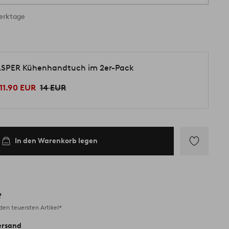
Werktage
SPER Kühenhandtuch im 2er-Pack
11.90 EUR
14 EUR
In den Warenkorb legen
Zu
Favoriten
hinzufügen
?
en teuersten Artikel*
ersand