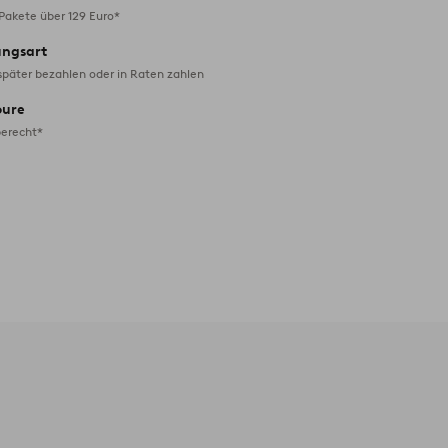
 Pakete über 129 Euro*
ungsart
später bezahlen oder in Raten zahlen
oure
erecht*