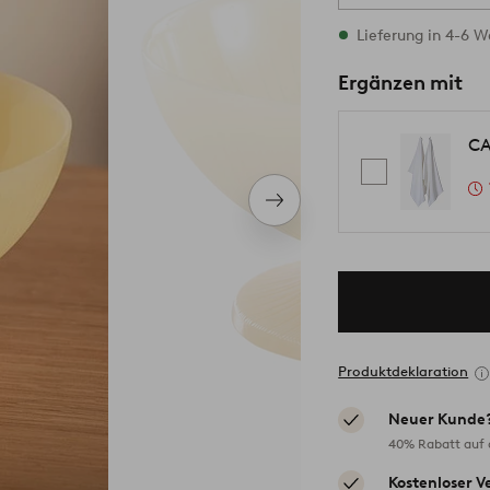
Vorrätig
Lieferung in 4-6 
Ergänzen mit
CA
Nächstes
Produkt
Produktdeklaration
Neuer Kunde
40% Rabatt auf d
Kostenloser V