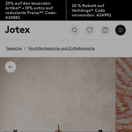
25% auf den teuersten
20 % Rabatt auf
Artikel* + 10% extra auf
Vorhänge*. Code
reduzierte Preise**. Code:
verwenden: 424992
424882
Jotex-
Zu
Zum
Logo
den
Warenkorb
–
als
zur
Favoriten
Teppiche
Hochflorteppiche und Zottelteppiche
Startseite
markierten
wechseln
Produkten
gehen
Zurück