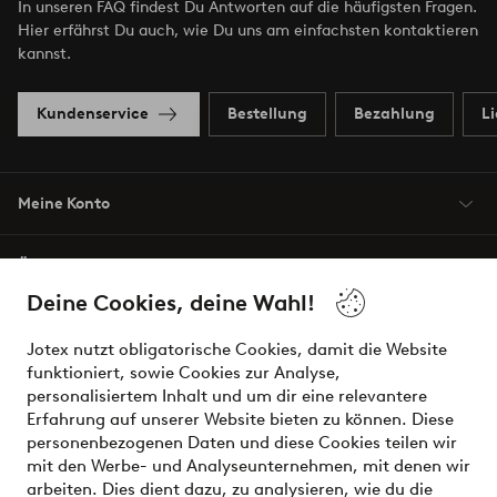
In unseren FAQ findest Du Antworten auf die häufigsten Fragen.
Hier erfährst Du auch, wie Du uns am einfachsten kontaktieren
kannst.
Kundenservice
Bestellung
Bezahlung
L
Meine Konto
Über Jotex
Deine Cookies, deine Wahl!
Unsere Dienstleistungen
Jotex nutzt obligatorische Cookies, damit die Website
funktioniert, sowie Cookies zur Analyse,
Bedingungen
personalisiertem Inhalt und um dir eine relevantere
Erfahrung auf unserer Website bieten zu können. Diese
personenbezogenen Daten und diese Cookies teilen wir
mit den Werbe- und Analyseunternehmen, mit denen wir
Sichere Zahlungen - Jetzt bezahlen oder aufteilen
arbeiten. Dies dient dazu, zu analysieren, wie du die