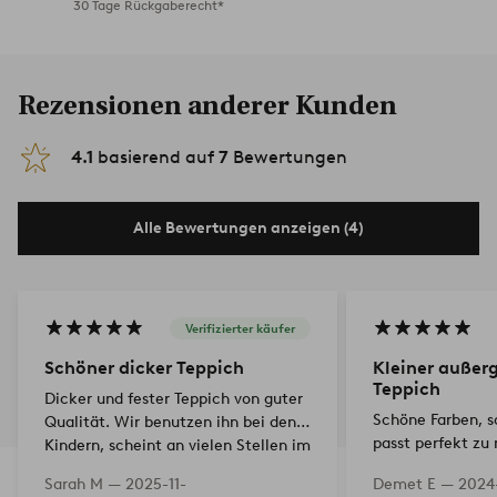
30 Tage Rückgaberecht*
Rezensionen anderer Kunden
4.1
basierend auf
7
Bewertungen
Alle Bewertungen anzeigen (4)
Verifizierter käufer
Schöner dicker Teppich
Kleiner außer
Teppich
Dicker und fester Teppich von guter
Schöne Farben, s
Qualität. Wir benutzen ihn bei den
passt perfekt z
Kindern, scheint an vielen Stellen im
midcentury Raum
Haus verwendbar zu sein. Der
Sarah M —
2025-11-
Demet E —
2024
einem guten Prei
Teppich erscheint etwas heller