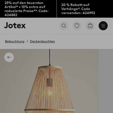
25% auf den teuersten
20 % Rabatt auf
Artikel* + 10% extra auf
Vorhänge*. Code
reduzierte Preise**. Code:
verwenden: 424992
424882
Jotex-
Zu
Zum
Logo
den
Warenkorb
–
als
zur
Favoriten
Beleuchtung
Deckenleuchten
Startseite
markierten
wechseln
Produkten
gehen
Zurück