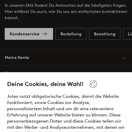
In unseren FAQ findest Du Antworten auf die häufigsten Fragen.
Hier erfährst Du auch, wie Du uns am einfachsten kontaktieren
kannst.
Kundenservice
Bestellung
Bezahlung
L
Meine Konto
Über Jotex
Deine Cookies, deine Wahl!
Unsere Dienstleistungen
Jotex nutzt obligatorische Cookies, damit die Website
funktioniert, sowie Cookies zur Analyse,
Bedingungen
personalisiertem Inhalt und um dir eine relevantere
Erfahrung auf unserer Website bieten zu können. Diese
personenbezogenen Daten und diese Cookies teilen wir
mit den Werbe- und Analyseunternehmen, mit denen wir