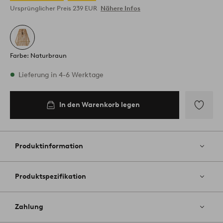
Ursprünglicher Preis
239 EUR
Nähere Infos
Farbe: Naturbraun
Vorrätig
Lieferung in 4-6 Werktage
In den Warenkorb legen
In den
Warenkorb
legen
Zu
Favoriten
hinzufüg
Produktinformation
Produktspezifikation
Zahlung