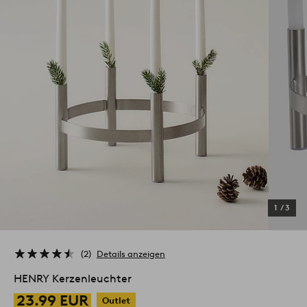
1
/
3
2
Details anzeigen
HENRY Kerzenleuchter
23.99 EUR
Outlet