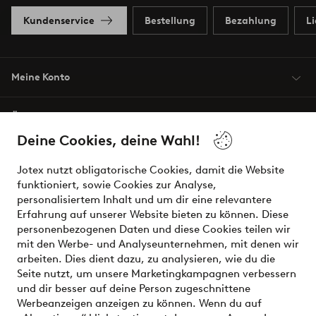
Kundenservice
Bestellung
Bezahlung
L
Meine Konto
Über Jotex
Deine Cookies, deine Wahl!
Unsere Dienstleistungen
Jotex nutzt obligatorische Cookies, damit die Website
funktioniert, sowie Cookies zur Analyse,
Bedingungen
personalisiertem Inhalt und um dir eine relevantere
Erfahrung auf unserer Website bieten zu können. Diese
personenbezogenen Daten und diese Cookies teilen wir
mit den Werbe- und Analyseunternehmen, mit denen wir
Sichere Zahlungen - Jetzt bezahlen oder aufteilen
arbeiten. Dies dient dazu, zu analysieren, wie du die
Seite nutzt, um unsere Marketingkampagnen verbessern
Möchtest du mehr über
unsere
und dir besser auf deine Person zugeschnittene
Zahlungsmöglichkeiten
erfahren?
Werbeanzeigen anzeigen zu können. Wenn du auf