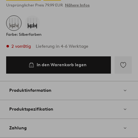
Ursprünglicher Preis
79.99 EUR
Nähere Infos
Farbe: Silberfarben
2 vorrätig
Lieferung in 4-6 Werktage
In den Warenkorb legen
In den
Warenkorb
legen
Zu
Favoriten
hinzufüg
Produktinformation
Produktspezifikation
Zahlung