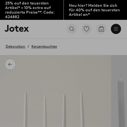
25% auf den teuersten
Neu hier? Melden Sie sich
Artikel* + 10% extra auf
für 40% auf den teuersten
reduzierte Preise**. Code:
Artikel an*
424882
Jotex-
Zu
Zum
Logo
den
Warenkorb
–
als
zur
Favoriten
Dekoration
Kerzenleuchter
Startseite
markierten
wechseln
Produkten
gehen
Zurück