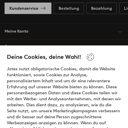
Kundenservice
Bestellung
Bezahlung
L
Meine Konto
Über Jotex
Deine Cookies, deine Wahl!
Unsere Dienstleistungen
Jotex nutzt obligatorische Cookies, damit die Website
funktioniert, sowie Cookies zur Analyse,
Bedingungen
personalisiertem Inhalt und um dir eine relevantere
Erfahrung auf unserer Website bieten zu können. Diese
personenbezogenen Daten und diese Cookies teilen wir
mit den Werbe- und Analyseunternehmen, mit denen wir
Sichere Zahlungen - Jetzt bezahlen oder aufteilen
arbeiten. Dies dient dazu, zu analysieren, wie du die
Seite nutzt, um unsere Marketingkampagnen verbessern
Möchtest du mehr über
unsere
und dir besser auf deine Person zugeschnittene
Zahlungsmöglichkeiten
erfahren?
Werbeanzeigen anzeigen zu können. Wenn du auf