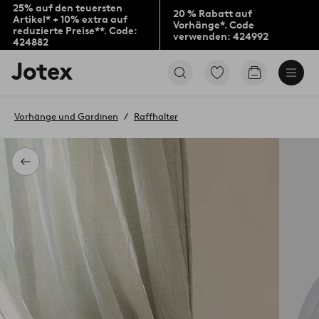
25% auf den teuersten
20 % Rabatt auf
Artikel* + 10% extra auf
Vorhänge*. Code
reduzierte Preise**. Code:
verwenden: 424992
424882
Jotex-
Zu
Zum
Logo
den
Warenkorb
–
als
zur
Favoriten
Vorhänge und Gardinen
Raffhalter
Startseite
markierten
wechseln
Produkten
gehen
Zurück