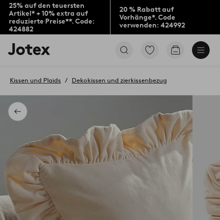
25% auf den teuersten
20 % Rabatt auf
Artikel* + 10% extra auf
Vorhänge*. Code
reduzierte Preise**. Code:
verwenden: 424992
424882
Jotex-
Zu
Zum
Logo
den
Warenkorb
–
als
zur
Favoriten
Kissen und Plaids
Dekokissen und zierkissenbezug
Startseite
markierten
wechseln
Produkten
gehen
Zurück