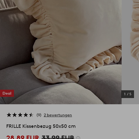
Deal
1
/
5
9
2 bewertungen
FRILLE Kissenbezug 50x50 cm
28.89 EUR
33.99 EUR