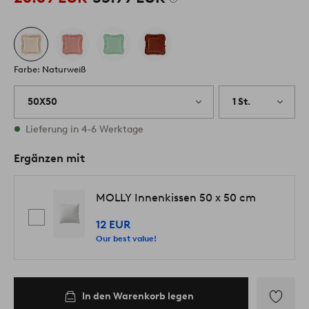
Farbe: Naturweiß
50X50
1 St.
Vorrätig
Lieferung in 4-6 Werktage
Ergänzen mit
MOLLY Innenkissen 50 x 50 cm
12 EUR
Our best value!
In den Warenkorb legen