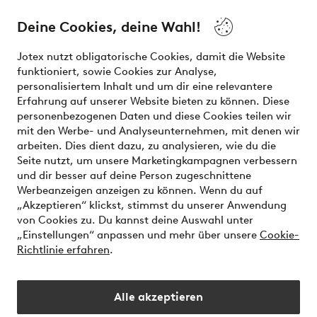
Über Jotex
Deine Cookies, deine Wahl!
Unsere Dienstleistungen
Jotex nutzt obligatorische Cookies, damit die Website
funktioniert, sowie Cookies zur Analyse,
Bedingungen
personalisiertem Inhalt und um dir eine relevantere
Erfahrung auf unserer Website bieten zu können. Diese
personenbezogenen Daten und diese Cookies teilen wir
mit den Werbe- und Analyseunternehmen, mit denen wir
Sichere Zahlungen - Jetzt bezahlen oder aufteilen
arbeiten. Dies dient dazu, zu analysieren, wie du die
Seite nutzt, um unsere Marketingkampagnen verbessern
Möchtest du mehr über
unsere
und dir besser auf deine Person zugeschnittene
Zahlungsmöglichkeiten
erfahren?
Werbeanzeigen anzeigen zu können. Wenn du auf
„Akzeptieren“ klickst, stimmst du unserer Anwendung
von Cookies zu. Du kannst deine Auswahl unter
„Einstellungen“ anpassen und mehr über unsere
Cookie-
Richtlinie erfahren
.
Österreich - Land auswählen
Alle akzeptieren
Instagram
Facebook